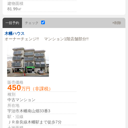
建物面積
81.99㎡
一括予約
チェック
×削除
木幡ハウス
オーナーチェンジ!! マンション1階店舗部分!!
販売価格
450
万円（非課税）
種別
中古マンション
所在地
宇治市木幡南山畑33番3
駅・沿線
ＪＲ奈良線木幡駅まで徒歩7分
土地面積