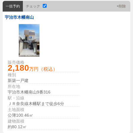
一括予約
チェック
×削除
宇治市木幡南山
販売価格
2,180
万円（税込）
種別
新築一戸建
所在地
宇治市木幡南山9番316
駅・沿線
ＪＲ奈良線木幡駅まで徒歩6分
土地面積
公簿100.46㎡
建物面積
約80.12㎡