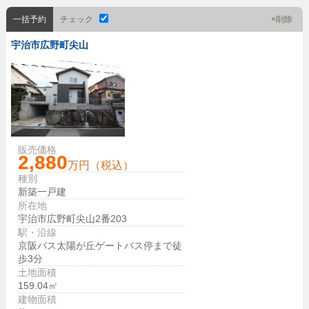
一括予約
チェック
×削除
宇治市広野町尖山
販売価格
2,880
万円（税込）
種別
新築一戸建
所在地
宇治市広野町尖山2番203
駅・沿線
京阪バス太陽が丘ゲートバス停まで徒
歩3分
土地面積
159.04㎡
建物面積