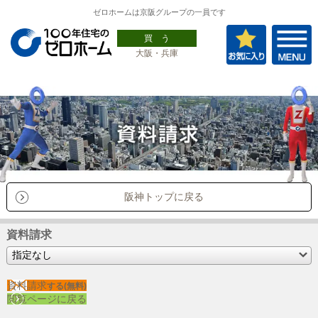
ゼロホームは京阪グループの一員です
買 う
大阪・兵庫
阪神トップに戻る
資料請求
資料請求
する(無料)
閲覧ページに戻る