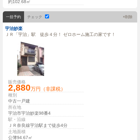
約102.68㎡
一括予約
チェック
×削除
宇治妙楽
ＪＲ「宇治」駅 徒歩４分！ ゼロホーム施工の家です！
販売価格
2,880
万円（非課税）
種別
中古一戸建
所在地
宇治市宇治妙楽98番4
駅・沿線
ＪＲ奈良線宇治駅まで徒歩4分
土地面積
公簿94.67㎡