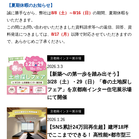
【夏期休暇のお知らせ】
誠に勝手ながら、弊社は
8/8（土）～8/16（日）
の期間、夏期休暇を
いただきます。
この間にお問い合わせいただきました資料請求等への返信、回答、資
料発送につきましては、
8/17（月）
以降で対応させていただきますの
で、あらかじめご了承ください。
京都南インター展示場
2026.3.3
【新築への第一歩を踏み出そう】
3/28（土）・29（日）「春の土地探し
フェア」を京都南インター住宅展示場
にて開催
京都南インター展示場
2026.1.26
【SNS累計24万回再生超】建坪18坪
でここまでできる！ 高性能×都市型三