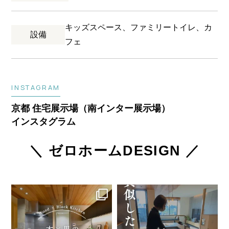
キッズスペース、ファミリートイレ、カ
設備
フェ
INSTAGRAM
京都 住宅展示場（南インター展示場）
インスタグラム
＼ ゼロホームDESIGN ／
｢木×黒の主役キッチン」
「真似したくなる！快適キッチン」
～ デザインも性能もこだわれる、ゼ
～ デザインも性能もこだわれる、ゼ
ロホームの家づくり ～
...
ロホームの家づくり ～
...
80
0
66
0