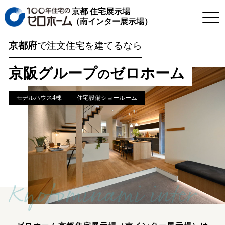
京都 住宅展示場
（南インター展示場）
京都府
で
注文住宅を建てるなら
京阪グループ
ゼロホーム
の
モデルハウス4棟
住宅設備ショールーム