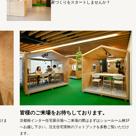
家づくりをスタートしませんか？
皆様のご来場をお待ちしております。
「
京都南インター住宅展示場へご来場の際はまずはショールーム棟1F
シ
へお越し下さい。注文住宅実例のフォトブックを多数ご覧いただけ
ます。