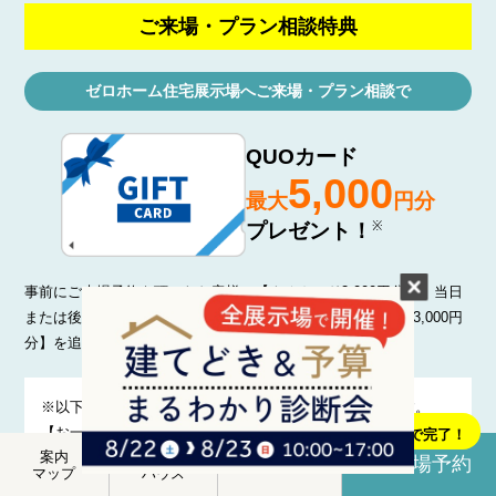
ご来場・プラン相談特典
ゼロホーム住宅展示場へご来場・プラン相談で
QUOカード
5,000
最大
円分
プレゼント！
※
事前にご来場予約を頂いたお客様に【クオカード2,000円分】、当日
または後日にプラン相談を頂いた方にはさらに【クオカード3,000円
分】を追加でプレゼントします
※以下の掲載項目に該当する方に進呈させていただきます。
１
【お一家族様につき1回限り】
分で完了！
案内
モデル
1.ゼロホーム施工エリア範囲内の方。（未成年者様のみのご来
来場予約
アクセス
マップ
ハウス
場は対象外）