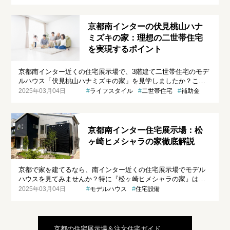
のアカシアの木が眺められる自然と調和したモデルハウス。こ
の記事では、アカシアの家の魅力や、ゼロホームのこだわりを
徹底解説。理想のマイホーム探しのヒントになる情報が満載で
京都南インターの伏見桃山ハナ
す！
ミズキの家：理想の二世帯住宅
を実現するポイント
京都南インター近くの住宅展示場で、3階建て二世帯住宅のモデ
ルハウス「伏見桃山ハナミズキの家」を見学しましたか？この
記事では、世帯独立を希望する家族のために、理想の二世帯住
2025年03月04日
ライフスタイル
二世帯住宅
補助金
宅を実現するためのポイントを解説します。間取りや設備、生
活空間の確保、そして予算配分まで、後悔しないための情報を
網羅しています。
京都南インター住宅展示場：松
ヶ崎ヒメシャラの家徹底解説
京都で家を建てるなら、南インター近くの住宅展示場でモデル
ハウスを見てみませんか？特に『松ヶ崎ヒメシャラの家』は、
遊びも仕事も趣味も充実させたい方必見です！外観のスタイリ
2025年03月04日
モデルハウス
住宅設備
ッシュさ、ワクワクするような間取り、そして家族の時間を豊
かにする工夫が凝縮された、理想のマイホームを実現するため
のヒントが満載です。この記事では、ゼロホームのモデルハウ
スを中心に、その魅力や特徴を余すことなくご紹介します。
京都の住宅展示場＆注文住宅ガイド