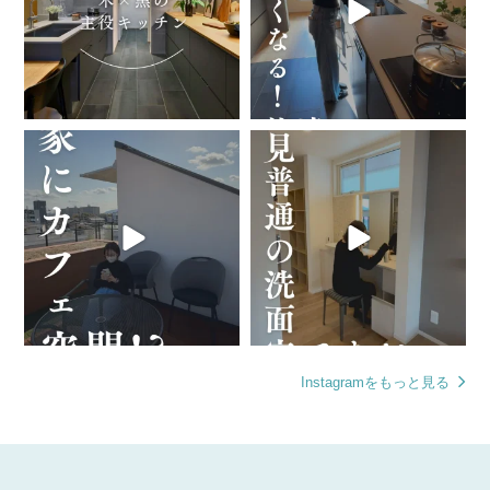
「お家にカフェ空間！？」
｢一見普通の洗面室ですが･･･」
～ デザインも性能もこだわれる、ゼ
～ デザインも性能もこだわれる、ゼ
ロホームの家づくり ～
...
ロホームの家づくり ～
...
67
0
77
0
Instagramをもっと見る