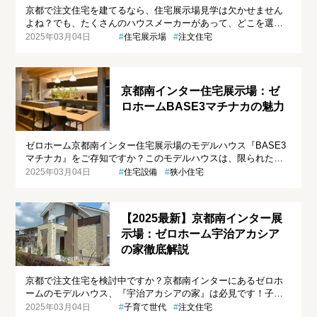
京都で注文住宅を建てるなら、住宅展示場見学は欠かせません
よね？でも、たくさんのハウスメーカーがあって、どこを選べ
ばいいのか迷ってしまう…そんなあなたのために、ゼロホーム
2025年03月04日
住宅展示場
注文住宅
の住宅展示場見学を徹底解説します！この記事を読めば、ゼロ
ホームの住宅展示場で何を体験できるのか、どんな家に住みた
いのか、理想の注文住宅を手に入れるための第一歩を踏み出せ
ますよ！
京都南インター住宅展示場：ゼ
ロホームBASE3マチナカの魅力
ゼロホーム京都南インター住宅展示場のモデルハウス『BASE3
マチナカ』をご存知ですか？このモデルハウスは、限られた土
地でも快適な暮らしを実現できる、まちなかでの高性能住宅を
2025年03月04日
住宅設備
狭小住宅
ご提案しています。狭小地で暮らす方、都市型住宅に興味のあ
る方、高性能住宅を検討中の方にとって、このモデルハウスは
必見です！
【2025最新】京都南インター展
示場：ゼロホーム宇治アカシア
の家徹底解説
京都で注文住宅を検討中ですか？京都南インターにあるゼロホ
ームのモデルハウス、『宇治アカシアの家』は必見です！子育
て世帯が暮らしやすい工夫が満載で、窓からはシンボルツリー
2025年03月04日
子育て世代
注文住宅