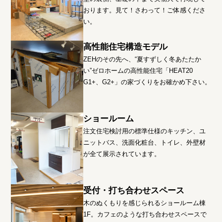
おります。見て！さわって！ご体感くださ
い。
高性能住宅構造モデル
ZEHのその先へ、“夏すずしく冬あたたか
い”ゼロホームの高性能住宅「HEAT20
G1+、G2+」の家づくりをお確かめ下さい。
ショールーム
注文住宅検討用の標準仕様のキッチン、ユ
ニットバス、洗面化粧台、トイレ、外壁材
が全て展示されています。
受付・打ち合わせスペース
木のぬくもりを感じられるショールーム棟
1F。カフェのような打ち合わせスペースで