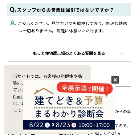
スタッフからの営業は強引ではないですか？
ご安心ください。見学だけでも歓迎しており、無理な勧誘
は一切ありません。気軽に体験いただけます。
もっと住宅展示場のよくある質問を見る
当サイトでは、お客様の利便性や品
質向上のためCookie技術を使用し
ています。Cookieの利用および
展示場見学事前予約のお願い
Cookieポリシー
に同意をする場合
は、以下の「同意する」ボタンを押
してください。
ゼロホームでは、混雑する状況を避けるため、ホームページからの事
前の来場予約をお願いしております。
閉じる
同意する
各モデルハウス内では感染予防対策を徹底して行っておりますので、
事前ご予約の上、ゼロホーム住宅展示場へぜひお越しください。