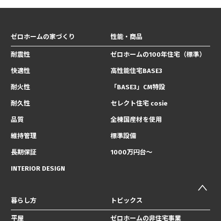
ゼロホームの家づくり
性能・商品
耐震性
ゼロホームの100年住宅（標準）
快適性
高性能住宅BASE3
耐火性
「BASE3」CM特設
耐久性
セレクト住宅 cosie
品質
全棟国産材を使用
維持管理
標準設備
長期保証
1000万円台〜
INTERIOR DESIGN
暮らし方
トピックス
平屋
ゼロホームの非住宅事業