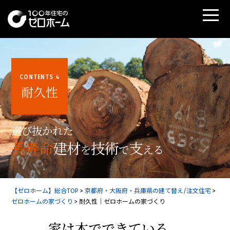
CONTENTS 4
耐久性
選び抜かれた
長寿命
建材
技術
支
を
で
える
【ゼロホーム】総合TOP
>
京都府・大阪府・兵庫県の建て替え/注文住宅
>
ゼロホームの家づくり
>
耐久性｜ゼロホームの家づくり
家は木でできている、