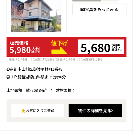
写真をもっとみる
5,680
販売価格
万円
5,980
万円
(非課税)
(非課税)
(旧価格公開日：2026年1月26日) (新価格公開日：2026年6月12日)
京都市山科区御陵平林町1番49
ＪＲ琵琶湖線山科駅まで徒歩8分
土地面積：壁芯68.84㎡
/
建物面積：
★
物件の詳細を見る
お気に入りに登録