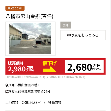
PRICE DOWN
八幡市男山金振(専任)
売地
写真をもっとみる
2,680
販売価格
万円
2,980
万円
(非課税)
(非課税)
(旧価格公開日：2026年4月16日) (新価格公開日：2026年7月16日)
八幡市男山金振21番1
京阪本線樟葉駅まで徒歩24分
土地面積：公簿199.55㎡
/
建物面積：