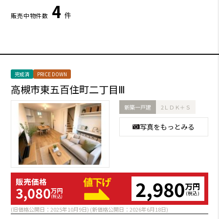
4
件
販売中物件数
完成済
PRICE DOWN
高槻市東五百住町二丁目Ⅲ
新築一戸建
2ＬＤＫ＋Ｓ
写真をもっとみる
2,980
販売価格
万円
3,080
万円
(税込)
(税込)
(旧価格公開日：2025年10月9日) (新価格公開日：2026年6月18日)