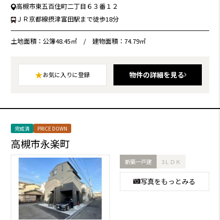
高槻市東五百住町二丁目６３番１２
ＪＲ京都線摂津富田駅まで徒歩18分
土地面積：公簿48.45㎡
/
建物面積：74.79㎡
★
物件の詳細を見る
お気に入りに登録
完成済
PRICE DOWN
高槻市永楽町
新築一戸建
3ＬＤＫ
写真をもっとみる