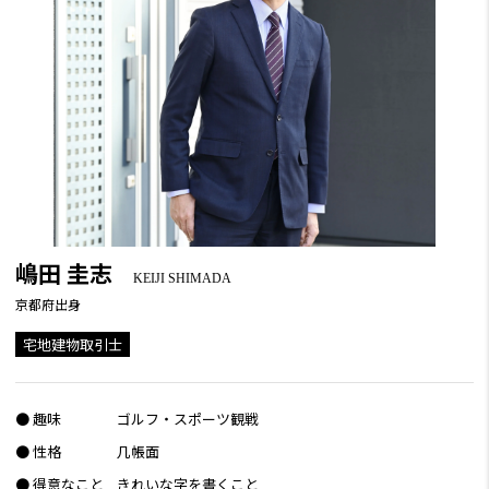
嶋田 圭志
KEIJI SHIMADA
京都府出身
宅地建物取引士
● 趣味
ゴルフ・スポーツ観戦
● 性格
几帳面
● 得意なこと
きれいな字を書くこと