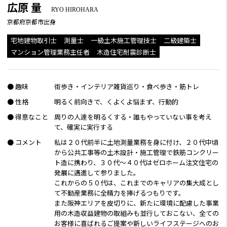
広原 量
RYO HIROHARA
京都府京都市出身
宅地建物取引士
測量士
一級土木施工管理技士
二級建築士
マンション管理業務主任者
木造住宅耐震診断士
● 趣味
街歩き・インテリア雑貨巡り・食べ歩き・筋トレ
● 性格
明るく前向きで、くよくよ悩まず、行動的
● 得意なこと
周りの人達を明るくする・誰もやっていない事を考え
て、確実に実行する
● コメント
私は２０代前半に土地測量業務を身に付け、２０代中頃
から公共工事等の土木設計・施工管理で鉄筋コンクリー
ト造に携わり、３０代～４０代はゼロホーム注文住宅の
発展に邁進して参りました。
これからの５０代は、これまでのキャリアの集大成とし
て不動産業務に全精力を捧げるつもりです。
また阪神エリアを皮切りに、新たに環境に配慮した事業
用の木造収益建物の取組みも並行しておこない、全ての
お客様に喜ばれるご提案や新しいライフステージへのお