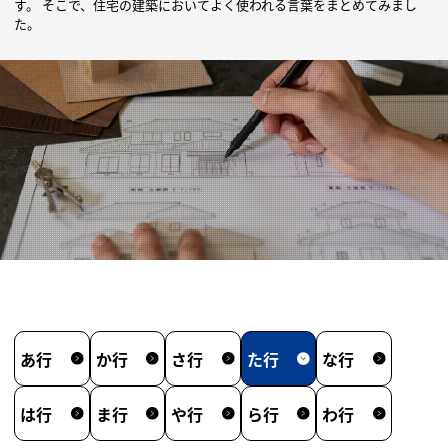
す。
そこで、住宅の建築においてよく使われる言葉をまとめてみまし
た。
あ
行
か
行
さ
行
た
行
な
行
は
行
ま
行
や
行
ら
行
わ
行