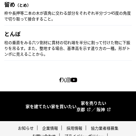
留め
（とめ）
枠や長押等二本の木が直角に交わる部分をそれぞれ半分づつ45度の角度
で切り取って接合すること。
とんぼ
柱の垂直をみる六ツ割材に貫材の切れ端を半分に割って付けた物に下振
りを吊るす。また、整地する場合、基準高を示す遣り方の一種。形がト
ンボに見えることから。
家を売りたい
家を建てたい
家を買いたい
京都
／
阪神
お知らせ
企業情報
採用情報
協力業者様募集
お問い合わせ
プライバシーポリシー