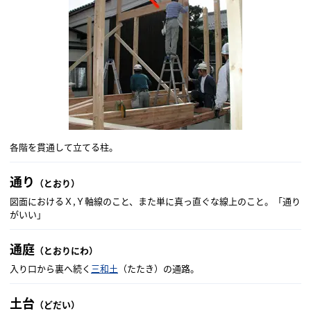
各階を貫通して立てる柱。
通り
（とおり）
図面におけるＸ,Ｙ軸線のこと、また単に真っ直ぐな線上のこと。「通り
がいい」
通庭
（とおりにわ）
入り口から裏へ続く
三和土
（たたき）の通路。
土台
（どだい）