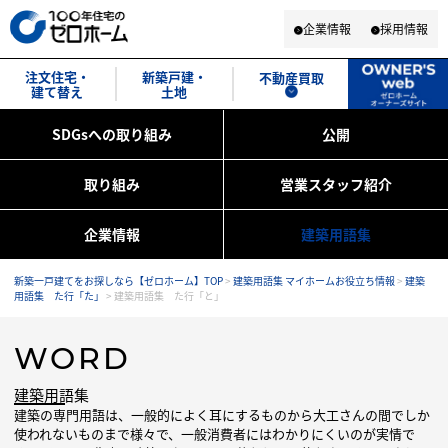
企業情報
採用情報
注文住宅・
新築戸建・
不動産買取
建て替え
土地
SDGsへの取り組み
公開
取り組み
営業スタッフ紹介
企業情報
建築用語集
新築一戸建てをお探しなら【ゼロホーム】TOP
>
建築用語集 マイホームお役立ち情報
>
建築
用語集 た行「た」
>
建築用語集 た行「と」
WORD
建築用語集
建築の専門用語は、一般的によく耳にするものから大工さんの間でしか
使われないものまで様々で、一般消費者にはわかりにくいのが実情で