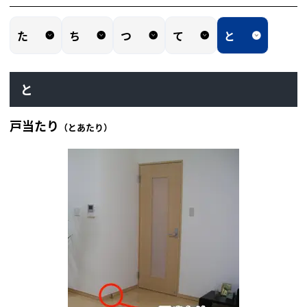
た
ち
つ
て
と
と
戸当たり
（とあたり）