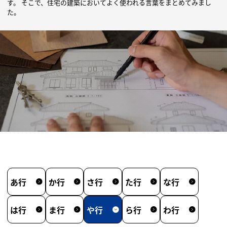
す。
そこで、住宅の建築においてよく使われる言葉をまとめてみまし
た。
あ
行
か
行
さ
行
た
行
な
行
は
行
ま
行
や
行
ら
行
わ
行