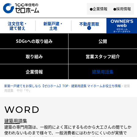
企業情報
採用情報
注文住宅・
新築戸建・
不動産買取
建て替え
土地
SDGsへの取り組み
公開
取り組み
営業スタッフ紹介
企業情報
建築用語集
新築一戸建てをお探しなら【ゼロホーム】TOP
>
建築用語集 マイホームお役立ち情報
>
建築
用語集 や行「や」
WORD
建築用語集
建築の専門用語は、一般的によく耳にするものから大工さんの間でしか
使われないものまで様々で、一般消費者にはわかりにくいのが実情で