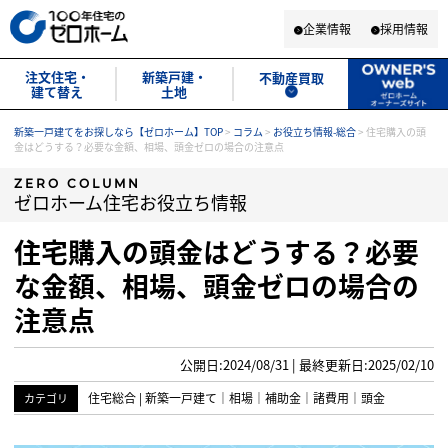
企業情報
採用情報
注文住宅・
新築戸建・
不動産買取
建て替え
土地
新築一戸建てをお探しなら【ゼロホーム】TOP
>
コラム
>
お役立ち情報-総合
>
住宅購入の頭
金はどうする？必要な金額、相場、頭金ゼロの場合の注意点
ZERO COLUMN
ゼロホーム住宅お役立ち情報
住宅購入の頭金はどうする？必要
な金額、相場、頭金ゼロの場合の
注意点
公開日:2024/08/31 | 最終更新日:2025/02/10
住宅総合
|
新築一戸建て
｜
相場
｜
補助金
｜
諸費用
｜
頭金
カテゴリ