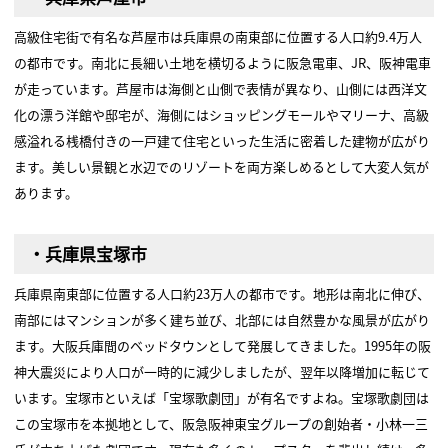
高級住宅街で有名な芦屋市は兵庫県の南東部に位置する人口約9.4万人
の都市です。南北に長細い土地を横切るように阪急電車、JR、阪神電車
が走っています。芦屋市は海側と山側で表情が異なり、山側には西洋文
化の漂う洋館や邸宅が、海側にはショッピングモールやマリーナ、高級
感溢れる桟橋付きの一戸建て住宅といった生活に密着した建物が広がり
ます。美しい景観と水辺でのリゾートを両方楽しめるとして大変人気が
あります。
・兵庫県宝塚市
兵庫県南東部に位置する人口約23万人の都市です。地形は南北に伸び、
南部にはマンションが多く建ち並び、北部には自然豊かな風景が広がり
ます。大阪兵庫間のベッドタウンとして発展してきました。1995年の阪
神大震災により人口が一時的に減少しましたが、翌年以降増加に転じて
います。宝塚市といえば「宝塚歌劇団」が有名ですよね。宝塚歌劇団は
この宝塚市を本拠地として、阪急阪神東宝グループの創始者・小林一三