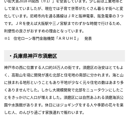
い街大賞2018 in関西（※1）」を受賞しています。少し前は工業地帯と
して栄えていましたが、現在では子育て世帯がたくさん暮らす街へと変
化しています。尼崎市内を通る路線はＪＲと阪神電車、阪急電車の３つ
です。ＪＲを使えば大阪駅や三ノ宮駅までわずかな時間で行けるため、
利便性の良さがおすすめの理由となっています。
※1 住宅ローン専門金融機関「ＡＲＵＨＩ」 発表
・兵庫県神戸市須磨区
神戸市の西に位置する人口約16万人の街です。須磨区の治安はとてもよ
く、高取山を境に開発が進む北部と住宅地の南部に分かれます。海と山
に挟まれる地形ということもあり平地が少なく元々住宅の数はあまり多
くありませんでした。しかし大規模開発で北部をニュータウンにしたこ
とをきっかけに人口が増えました。須磨区には自然あふれる須磨海浜公
園や水族館があります。休日にはジョギングをする人や季節の花々を楽
しむ人、のんびり過ごす家族連れで賑わいます。