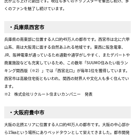
氏が立ち上げた劇団です。現在も多くのトップスターを輩出し続け、多
くのファンを魅了し続けています。
・兵庫県西宮市
兵庫県の南東部に位置する人口約49万人の都市です。西宮市は北に六甲
山系、南は大阪湾に面する自然あふれる地域です。東西に阪急電車、
JR、阪神電車が通っているため通勤や通学がしやすく、またデパートや
商業施設なども充実しているため、この数年「SUUMO住みたい街ラン
キング関西版（※2）」では「西宮北口」が毎年1位を獲得しています。
西宮市は高級住宅街ともいわれ、関西の財界人や文化人も多く住んでい
ます。
※2 株式会社リクルート住まいカンパニー 発表
・大阪府豊中市
大阪の北摂エリアに位置する人口約40万人の都市です。大阪の中心部か
ら15㎞という場所にありベッドタウンとして栄えてきました。都市開発