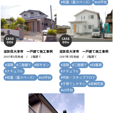
#
和室（畳スペース）
#
40坪台
CASE
CASE
006
004
滋賀県大津市 一戸建て施工事例
滋賀県大津市 一戸建て施工事例
2007年5月完成 / 2階建て
2007年1月完成 / 2階建て
#
滋賀
#
二階建て
#
和モダン
#
滋賀
#
二階建て
#
白基調
#
ナチュラル
#
ナチュラル
#
和室（畳スペース）
#
40坪台
#
吹抜・スキップフロア
#
子育てしやすい
#
収納充実
#
40坪台