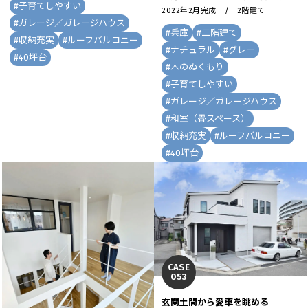
#
子育てしやすい
2022年2月完成 / 2階建て
#
ガレージ／ガレージハウス
#
兵庫
#
二階建て
#
収納充実
#
ルーフバルコニー
#
ナチュラル
#
グレー
#
40坪台
#
木のぬくもり
#
子育てしやすい
#
ガレージ／ガレージハウス
#
和室（畳スペース）
#
収納充実
#
ルーフバルコニー
#
40坪台
CASE
053
玄関土間から愛車を眺める