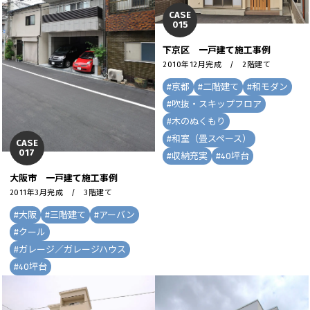
CASE
015
下京区 一戸建て施工事例
2010年12月完成 / 2階建て
#
京都
#
二階建て
#
和モダン
#
吹抜・スキップフロア
#
木のぬくもり
#
和室（畳スペース）
CASE
017
#
収納充実
#
40坪台
大阪市 一戸建て施工事例
2011年3月完成 / 3階建て
#
大阪
#
三階建て
#
アーバン
#
クール
#
ガレージ／ガレージハウス
#
40坪台