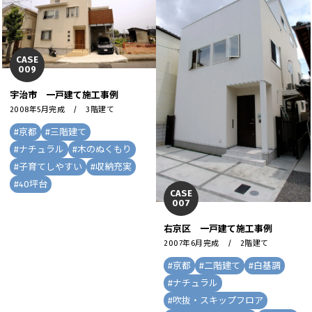
CASE
009
宇治市 一戸建て施工事例
2008年5月完成 / 3階建て
#
京都
#
三階建て
#
ナチュラル
#
木のぬくもり
#
子育てしやすい
#
収納充実
#
40坪台
CASE
007
右京区 一戸建て施工事例
2007年6月完成 / 2階建て
#
京都
#
二階建て
#
白基調
#
ナチュラル
#
吹抜・スキップフロア