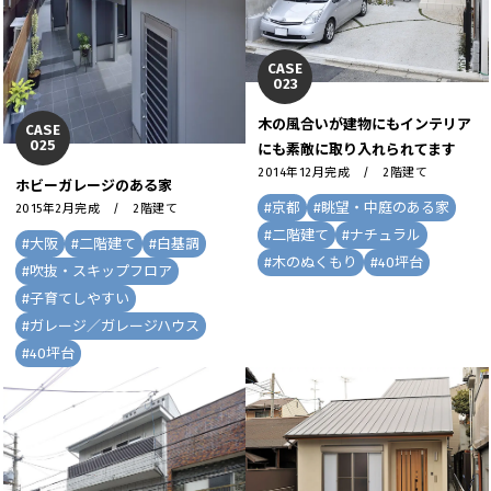
CASE
023
木の風合いが建物にもインテリア
CASE
025
にも素敵に取り入れられてます
2014年12月完成 / 2階建て
ホビーガレージのある家
#
京都
#
眺望・中庭のある家
2015年2月完成 / 2階建て
#
二階建て
#
ナチュラル
#
大阪
#
二階建て
#
白基調
#
木のぬくもり
#
40坪台
#
吹抜・スキップフロア
#
子育てしやすい
#
ガレージ／ガレージハウス
#
40坪台