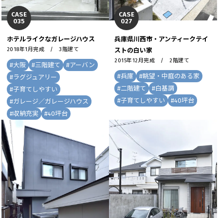
CASE
CASE
035
027
ホテルライクなガレージハウス
兵庫県川西市・アンティークテイ
2018年1月完成 / 3階建て
ストの白い家
2015年12月完成 / 2階建て
#
大阪
#
三階建て
#
アーバン
#
兵庫
#
眺望・中庭のある家
#
ラグジュアリー
#
二階建て
#
白基調
#
子育てしやすい
#
子育てしやすい
#
40坪台
#
ガレージ／ガレージハウス
#
収納充実
#
40坪台