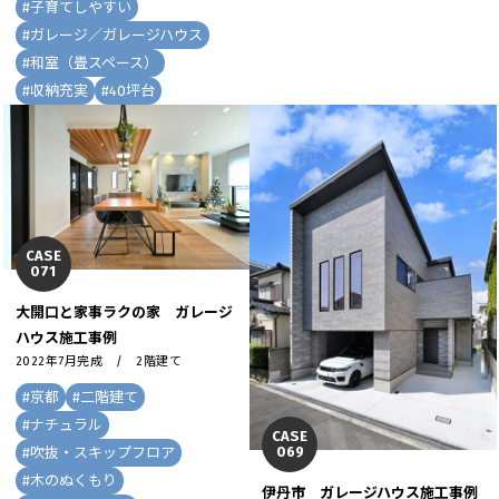
#
子育てしやすい
#
ガレージ／ガレージハウス
#
和室（畳スペース）
#
収納充実
#
40坪台
CASE
071
大開口と家事ラクの家 ガレージ
ハウス施工事例
2022年7月完成 / 2階建て
#
京都
#
二階建て
#
ナチュラル
CASE
069
#
吹抜・スキップフロア
#
木のぬくもり
伊丹市 ガレージハウス施工事例