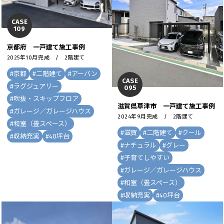
CASE
109
京都府 一戸建て施工事例
2025年10月完成 / 2階建て
#
京都
#
二階建て
#
アーバン
CASE
#
ラグジュアリー
095
#
吹抜・スキップフロア
滋賀県草津市 一戸建て施工事例
#
ガレージ／ガレージハウス
2024年9月完成 / 2階建て
#
和室（畳スペース）
#
滋賀
#
二階建て
#
クール
#
収納充実
#
40坪台
#
ナチュラル
#
グレー
#
子育てしやすい
#
ガレージ／ガレージハウス
#
和室（畳スペース）
#
収納充実
#
40坪台