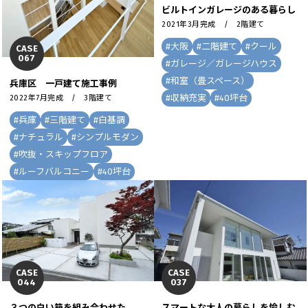
ビルトインガレージのある暮らし
2021年3月完成 / 2階建て
#
大阪
#
二階建て
#
クール
CASE
067
#
ガレージ／ガレージハウス
#
和室（畳スペース）
兵庫区 一戸建て施工事例
#
収納充実
#
40坪台
2022年7月完成 / 3階建て
#
兵庫
#
三階建て
#
白基調
#
ナチュラル
#
シンプルモダン
#
吹抜・スキップフロア
#
ルーフバルコニー
#
40坪台
CASE
CASE
044
037
３つの白い箱を組み合わせた
スマートな大人の暮らしを愉しむ