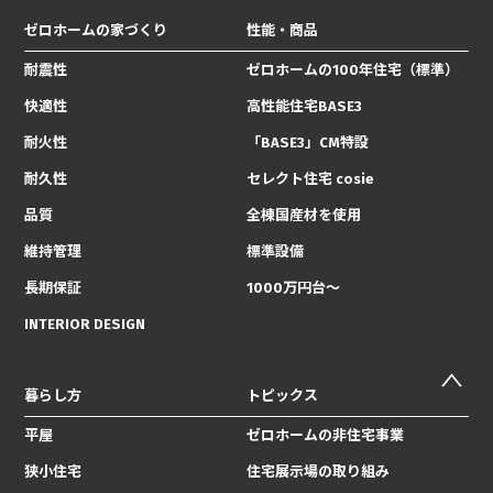
ゼロホームの家づくり
性能・商品
耐震性
ゼロホームの100年住宅（標準）
快適性
高性能住宅BASE3
耐火性
「BASE3」CM特設
耐久性
セレクト住宅 cosie
品質
全棟国産材を使用
維持管理
標準設備
長期保証
1000万円台〜
INTERIOR DESIGN
暮らし方
トピックス
平屋
ゼロホームの非住宅事業
狭小住宅
住宅展示場の取り組み