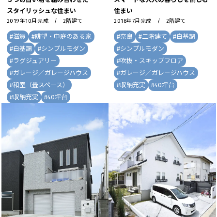
スタイリッシュな住まい
住まい
2019年10月完成 / 2階建て
2018年7月完成 / 2階建て
#
滋賀
#
眺望・中庭のある家
#
奈良
#
二階建て
#
白基調
#
白基調
#
シンプルモダン
#
シンプルモダン
#
ラグジュアリー
#
吹抜・スキップフロア
#
ガレージ／ガレージハウス
#
ガレージ／ガレージハウス
#
和室（畳スペース）
#
収納充実
#
40坪台
#
収納充実
#
40坪台