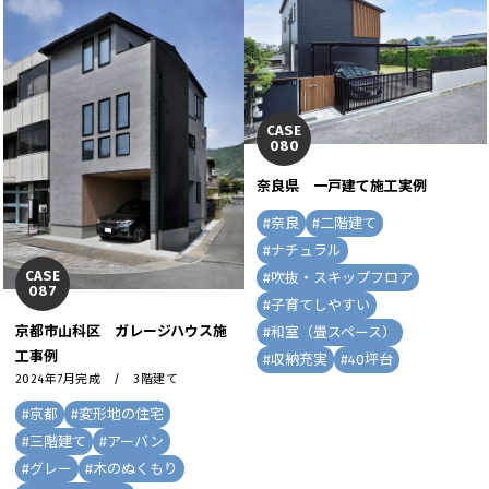
CASE
080
奈良県 一戸建て施工実例
#
奈良
#
二階建て
#
ナチュラル
CASE
#
吹抜・スキップフロア
087
#
子育てしやすい
京都市山科区 ガレージハウス施
#
和室（畳スペース）
工事例
#
収納充実
#
40坪台
2024年7月完成 / 3階建て
#
京都
#
変形地の住宅
#
三階建て
#
アーバン
#
グレー
#
木のぬくもり