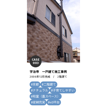
CASE
003
宇治市 一戸建て施工事例
2006年12月完成 / 2階建て
#
京都
#
二階建て
#
ナチュラル
#
子育てしやすい
#
和室（畳スペース）
#
収納充実
#
40坪台