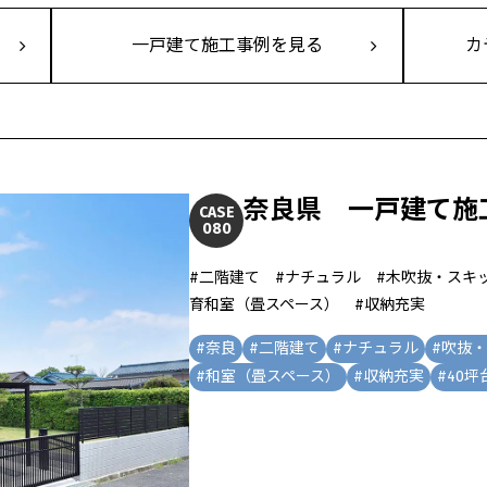
一戸建て施工事例を見る
カ
奈良県 一戸建て施
CASE
080
#二階建て #ナチュラル #木吹抜・スキ
育和室（畳スペース） #収納充実
#
奈良
#
二階建て
#
ナチュラル
#
吹抜・
#
和室（畳スペース）
#
収納充実
#
40坪