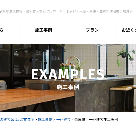
品質な注文住宅・建て替えならゼロホームへ | 京都・大阪・兵庫・滋賀で住宅展示場見学
方
施工事例
プラン
お近く
EXAMPLES
施工事例
の建て替え/注文住宅
>
施工事例
>
一戸建て
>
奈良県 一戸建て施工実例