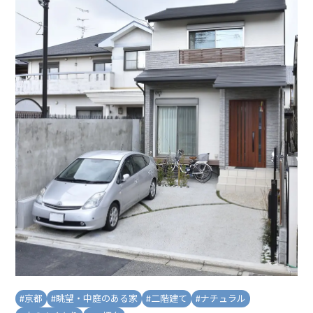
#
京都
#
眺望・中庭のある家
#
二階建て
#
ナチュラル