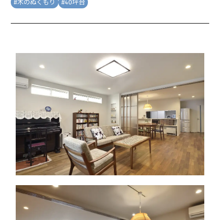
#
木のぬくもり
#
40坪台