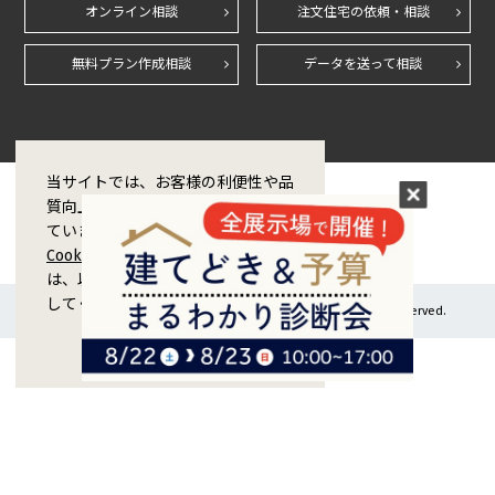
オンライン相談
注文住宅の依頼・相談
無料プラン作成相談
データを送って相談
当サイトでは、お客様の利便性や品
質向上のためCookie技術を使用し
ています。Cookieの利用および
Cookieポリシー
に同意をする場合
は、以下の「同意する」ボタンを押
してください。
Copyright © 1998-2026 ZERO CORPORATION Co.,Ltd. All rights reserved.
閉じる
同意する
ご来場予約
カタログ請求
オンライン相談
土地探し相談
お電話で相談