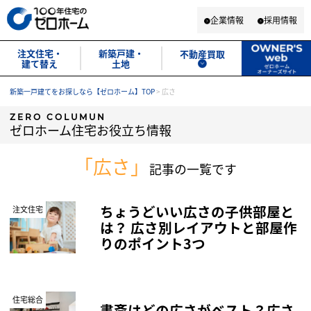
企業情報
採用情報
注文住宅・
新築戸建・
不動産買取
建て替え
土地
新築一戸建てをお探しなら【ゼロホーム】TOP
>
広さ
ZERO COLUMUN
ゼロホーム住宅お役立ち情報
「広さ」
記事の一覧です
ちょうどいい広さの子供部屋と
注文住宅
は？ 広さ別レイアウトと部屋作
りのポイント3つ
住宅総合
書斎はどの広さがベスト？広さ