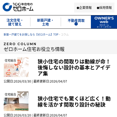
企業情報
採用情報
注文住宅・
新築戸建・
不動産買取
建て替え
土地
新築一戸建てをお探しなら【ゼロホーム】TOP
>
コラム
ZERO COLUMN
ゼロホーム住宅お役立ち情報
狭小住宅の間取りは動線が命！
住宅総合
後悔しない設計の基本とアイデ
ア集
公開日:2026/03/30 | 最終更新日:2026/04/07
住宅総合
狭小住宅でも驚くほど広く！動
線を活かす間取り設計の秘訣
公開日:2026/03/20 | 最終更新日:2026/04/07