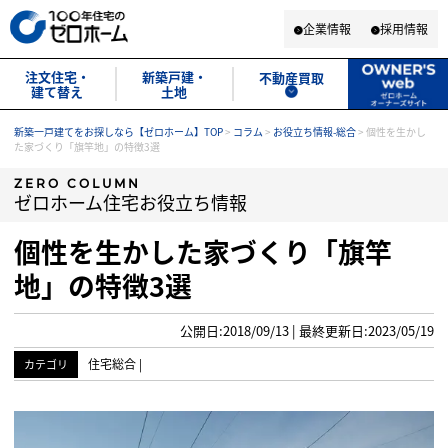
企業情報
採用情報
注文住宅・
新築戸建・
不動産買取
建て替え
土地
新築一戸建てをお探しなら【ゼロホーム】TOP
>
コラム
>
お役立ち情報-総合
>
個性を生かし
た家づくり「旗竿地」の特徴3選
ZERO COLUMN
ゼロホーム住宅お役立ち情報
個性を生かした家づくり「旗竿
地」の特徴3選
公開日:2018/09/13 | 最終更新日:2023/05/19
住宅総合
|
カテゴリ