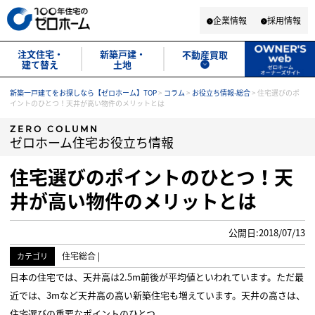
企業情報
採用情報
注文住宅・
新築戸建・
不動産買取
建て替え
土地
新築一戸建てをお探しなら【ゼロホーム】TOP
>
コラム
>
お役立ち情報-総合
>
住宅選びのポ
イントのひとつ！天井が高い物件のメリットとは
ZERO COLUMN
ゼロホーム住宅お役立ち情報
住宅選びのポイントのひとつ！天
井が高い物件のメリットとは
公開日:2018/07/13
住宅総合
|
カテゴリ
日本の住宅では、天井高は2.5m前後が平均値といわれています。ただ最
近では、3mなど天井高の高い新築住宅も増えています。天井の高さは、
住宅選びの重要なポイントのひとつ。