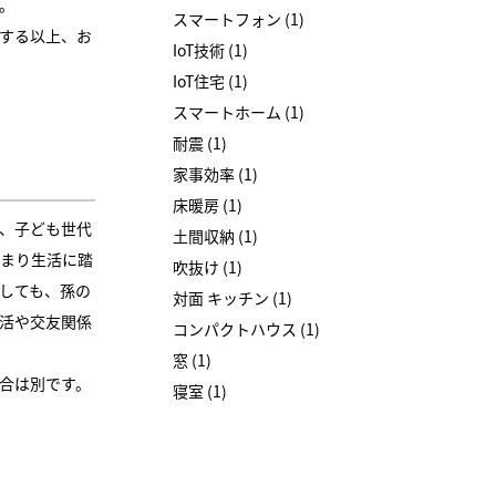
。
スマートフォン (1)
する以上、お
IoT技術 (1)
IoT住宅 (1)
スマートホーム (1)
耐震 (1)
家事効率 (1)
床暖房 (1)
、子ども世代
土間収納 (1)
まり生活に踏
吹抜け (1)
しても、孫の
対面 キッチン (1)
活や交友関係
コンパクトハウス (1)
窓 (1)
合は別です。
寝室 (1)