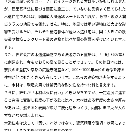
「木造は弱いのでは‥‥？」とイメージされる方は多いかもしれません
が、建築基準法に基づき適正に施工し、ていねいに品質よく建てられた
木造住宅であれば、瞬間最大風速50メートルの台風や、阪神・淡路大震
災クラスの地震でも倒れません。特に、地震では重い建物ほど大きな影
響を受けるため、そもそも構造躯体が軽い木造住宅は、同じ大きさの鉄
骨造や鉄筋コンクリート造の建物と比べ地震の影響を受けにくいと言え
ます。
また、世界最古の木造建築物である法隆寺の五重塔は、7世紀（607年）
に創建され、今もなおその姿を見ることができます。その他日本には、
奈良の正倉院や京都の広隆寺講堂など、500～1000年単位の寿命を誇る
建物が他にもたくさん存在しています。これらの建築物が実証するよう
に、木材は、環境次第では驚異的な耐久性を持つ材料と言えます。
さらに、誰もが「木材は火に弱い」と思いがちですが、一定温度に達す
ると急激に変形し強度の下がる鉄に比べ、木材はある程度の太さや厚み
があれば、燃えると表面が焦げて炭化層をつくり、内部にまで火が入ら
ずなかなか燃えません。
木造住宅は決して「弱い」わけではなく、建築精度や環境・状況によっ
ては、大きな力を発揮する建物なのです。