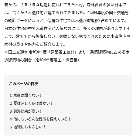
昔から、さまざまな用途に使われてきた木材。森林資源の多い日本で
は、古くから木造住宅が建てられてきました。令和4年度の国土交通省
の統計データによると、低層の住宅では木造が8割超を占めています。
日本の住宅の中で木造住宅が人気なのには、多くの理由があります！そ
こで、建ててから後悔しない、失敗しない家づくりのために木造住宅や
木材の良さや魅力をご紹介します。
※国土交通省 令和4年度「建築着工統計」より 新築建築物に占める木
造建築物の割合（令和4年度着工・床面積）
このページの目次
１.木造は弱くない！
２.夏は涼しく冬は暖かい！
３.調湿効果が高い！
４.他にもいろんな性能を備えている！
５.地球にもやさしい！