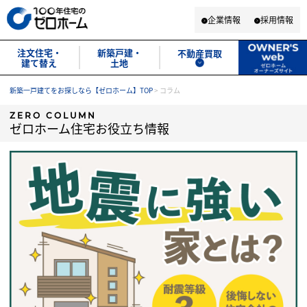
企業情報
採用情報
注文住宅・
新築戸建・
不動産買取
建て替え
土地
新築一戸建てをお探しなら【ゼロホーム】TOP
>
コラム
ZERO COLUMN
ゼロホーム住宅お役立ち情報