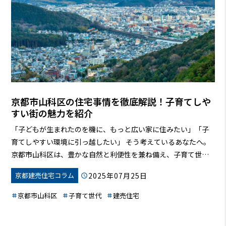
京都市山科区の住宅事情を徹底解説！子育てしや
すい街の魅力を紹介
「子どもが生まれたのを機に、もっと広い家に住みたい」「子
育てしやすい環境に引っ越したい」
そう考えているあなたへ。
京都市山科区は、豊かな自然と利便性を兼ね備え、子育て世代
に人気のエリアです。この記事では、山科区の住宅購入事情を
2025年07月25日
京都建売住宅コラム
徹底解説！価格相場から、子育て環境、交通アクセスまで、あ
なたの家探しをサポートします。この記事を読めば、あなたも
京都市山科区
子育て世代
建売住宅
山科区で理想の家を見つけられるはずです。