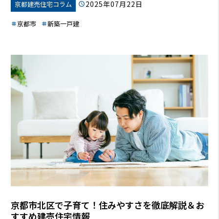
2025年07月22日
京都建売住宅コラム
トなの？」「住宅ローンは？」「京都市って子育てしやす
い？」
など、様々な疑問や不安があるはずです。
この記事で
京都市
新築一戸建
は、京都市で新築戸建を検討している子育て世代に向けて、マ
イホーム購入のメリット・デメリット、最適な時期、資金計
画、子育てしやすい地域情報など、役立つ情報を詳しく解説し
ます。この記事を読めば、あなたも安心してマイホーム購入へ
の第一歩を踏み出せるはずです。
京都市北区で子育て！住みやすさを徹底解説＆お
すすめ建売住宅情報