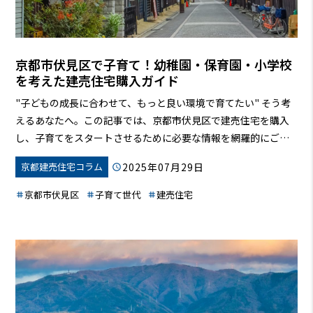
京都市伏見区で子育て！幼稚園・保育園・小学校
を考えた建売住宅購入ガイド
"子どもの成長に合わせて、もっと良い環境で育てたい"
そう考
えるあなたへ。この記事では、京都市伏見区で建売住宅を購入
し、子育てをスタートさせるために必要な情報を網羅的にご紹
介します。幼稚園・保育園・小学校の情報から、価格相場、住
2025年07月29日
京都建売住宅コラム
宅ローン、子育て支援制度まで、後悔しないための情報を徹底
解説。この記事を読めば、あなたもきっと、理想の住まいを見
京都市伏見区
子育て世代
建売住宅
つけ、安心して子育てを始められるでしょう。