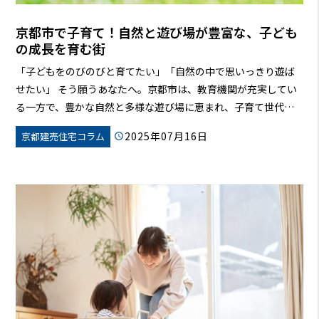
京都市で子育て！自然と遊び場が豊富な、子ども
の成長を育む街
「子どもをのびのびと育てたい」「自然の中で思いっきり遊ば
せたい」 そう願うあなたへ。京都市は、教育機関が充実してい
る一方で、豊かな自然と多様な遊び場に恵まれ、子育て世代を
温かくサポートする魅力的な街です。この記事では、京都市の
2025年07月16日
京都建売住宅コラム
子育て環境を徹底解説！公園、遊び場、子育て支援、移住情報
など、あなたの知りたい情報がきっと見つかるはず。京都市で、
子どもも親も笑顔になれる、そんな素敵な子育てライフを始め
ましょう！