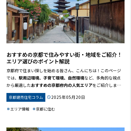
おすすめの京都で住みやすい街・地域をご紹介！
エリア選びのポイント解説
京都府で住まい探しを始める皆さん、こんにちは！このページ
では、
駅周辺環境、子育て環境、自然環境
など、多角的な視点
から厳選した
おすすめの京都府内の人気エリア
をご紹介しま
す。
単なるランキングにとどまらず、
治安、交通事情、利便性
2025年05月20日
京都建売住宅コラム
といった、住む上で重要なポイントも解説。高級住宅街から落
ち着いた田舎町まで、
あなたにぴったりの住みやすい街
を見つ
エリア情報
京都に住む
けるためのヒントが満載です！