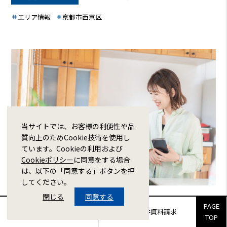
徴、予算や間取り、立地条件の検討方法、不動産会社選び、住
宅ローンや資金計画まで、スムーズで後悔のない家探しをサポ
エリア情報
京都市西京区
ートする情報を網羅的にご紹介します。充実した物件情報と、
具体的なアドバイスで、あなたにぴったりのマイホーム探しを
応援します。
当サイトでは、お客様の利便性や品
質向上のためCookie技術を使用し
ています。Cookieの利用および
Cookieポリシー
に同意をする場合
は、以下の「同意する」ボタンを押
してください。
閉じる
同意する
【京都で子育てしやすい家】理想の住まい探しを
PAGE
販売物件来場予約
販売物件資料請求
徹底サポート
TOP