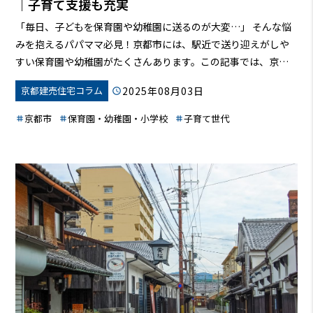
｜子育て支援も充実
「毎日、子どもを保育園や幼稚園に送るのが大変…」 そんな悩
みを抱えるパパママ必見！京都市には、駅近で送り迎えがしや
すい保育園や幼稚園がたくさんあります。この記事では、京都
市の子育て環境の魅力から、駅近施設の選び方、子育て支援制
2025年08月03日
京都建売住宅コラム
度まで、あなたの知りたい情報を詳しくご紹介します。この記
事を読めば、きっとあなたにぴったりの保育園・幼稚園が見つ
京都市
保育園・幼稚園・小学校
子育て世代
かり、子育てがもっと楽しくなるはずです！