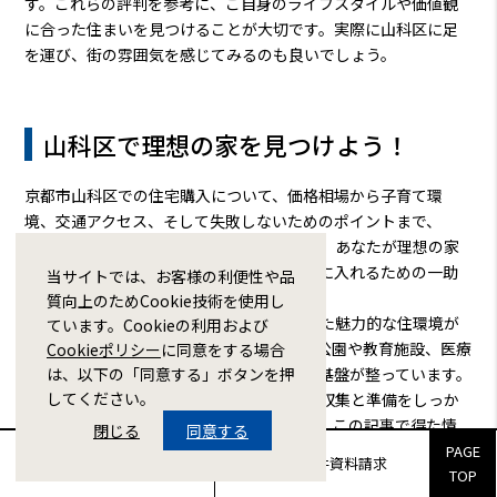
す。これらの評判を参考に、ご自身のライフスタイルや価値観
に合った住まいを見つけることが大切です。実際に山科区に足
を運び、街の雰囲気を感じてみるのも良いでしょう。
山科区で理想の家を見つけよう！
京都市山科区での住宅購入について、価格相場から子育て環
境、交通アクセス、そして失敗しないためのポイントまで、
様々な情報をお伝えしました。この記事が、あなたが理想の家
を見つけ、安心して子育てできる環境を手に入れるための一助
当サイトでは、お客様の利便性や品
となれば幸いです。
質向上のためCookie技術を使用し
山科区には、豊かな自然と利便性を両立した魅力的な住環境が
ています。Cookieの利用および
あります。子育て世帯にとって、魅力的な公園や教育施設、医療
Cookieポリシー
に同意をする場合
は、以下の「同意する」ボタンを押
機関が充実しており、安心して生活できる基盤が整っています。
してください。
住宅購入は大きな決断ですが、事前の情報収集と準備をしっか
り行うことで、後悔のない選択ができます。この記事で得た情
閉じる
同意する
報を参考に、あなたにとって最適な住まいを見つけてくださ
PAGE
販売物件来場予約
販売物件資料請求
TOP
い。そして、山科区で、あなたらしい豊かな暮らしを実現して