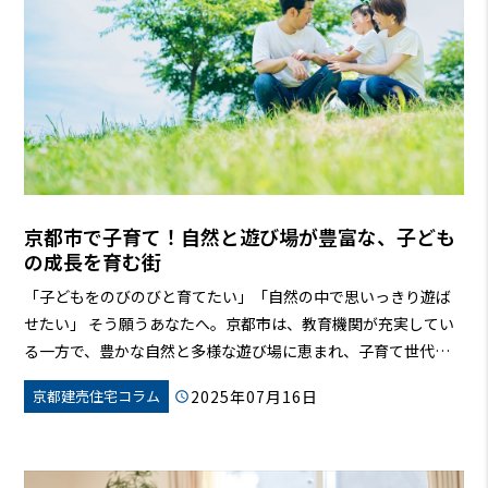
京都市で子育て！自然と遊び場が豊富な、子ども
の成長を育む街
「子どもをのびのびと育てたい」「自然の中で思いっきり遊ば
せたい」 そう願うあなたへ。京都市は、教育機関が充実してい
る一方で、豊かな自然と多様な遊び場に恵まれ、子育て世代を
温かくサポートする魅力的な街です。この記事では、京都市の
2025年07月16日
京都建売住宅コラム
子育て環境を徹底解説！公園、遊び場、子育て支援、移住情報
など、あなたの知りたい情報がきっと見つかるはず。京都市で、
子どもも親も笑顔になれる、そんな素敵な子育てライフを始め
ましょう！