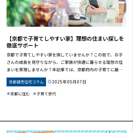
【京都で子育てしやすい家】理想の住まい探しを
徹底サポート
京都で子育てしやすい家を探していませんか？この街で、お子
さんの成長を見守りながら、ご家族が快適に暮らせる理想の住
まいを実現しませんか？本記事では、京都府内の子育てに最適
な環境、教育環境、周辺環境を考慮した家探しを徹底サポート
2025年05月07日
京都建売住宅コラム
します。希望条件に合う物件情報から、子育て世帯向けのおす
すめエリア、新築・中古一戸建て情報まで網羅。オシャレな一
京都に住む
子育て世代
軒家と子育ての両立、注文住宅の予算や間取り、人気のエリ
ア、購入におけるメリット・デメリットなど、後悔しない家づ
くりに役立つ情報を詳しく解説します。