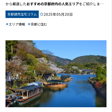
から厳選した
おすすめの京都府内の人気エリア
をご紹介しま
す。
単なるランキングにとどまらず、
治安、交通事情、利便性
2025年05月20日
京都建売住宅コラム
といった、住む上で重要なポイントも解説。高級住宅街から落
ち着いた田舎町まで、
あなたにぴったりの住みやすい街
を見つ
エリア情報
京都に住む
けるためのヒントが満載です！