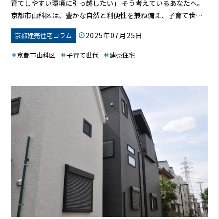
育てしやすい環境に引っ越したい」
そう考えているあなたへ。
京都市山科区は、豊かな自然と利便性を兼ね備え、子育て世代
に人気のエリアです。この記事では、山科区の住宅購入事情を
2025年07月25日
京都建売住宅コラム
徹底解説！価格相場から、子育て環境、交通アクセスまで、あ
なたの家探しをサポートします。この記事を読めば、あなたも
京都市山科区
子育て世代
建売住宅
山科区で理想の家を見つけられるはずです。