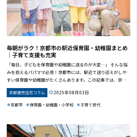
毎朝がラク！京都市の駅近保育園・幼稚園まとめ
｜子育て支援も充実
「毎日、子どもを保育園や幼稚園に送るのが大変…」 そんな悩
みを抱えるパパママ必見！京都市には、駅近で送り迎えがしや
すい保育園や幼稚園がたくさんあります。この記事では、京都
市の子育て環境の魅力から、駅近施設の選び方、子育て支援制
2025年08月03日
京都建売住宅コラム
度まで、あなたの知りたい情報を詳しくご紹介します。この記
事を読めば、きっとあなたにぴったりの保育園・幼稚園が見つ
京都市
保育園・幼稚園・小学校
子育て世代
かり、子育てがもっと楽しくなるはずです！