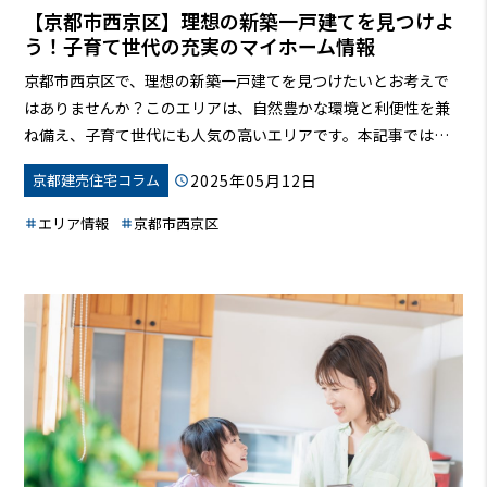
【京都市西京区】理想の新築一戸建てを見つけよ
う！子育て世代の充実のマイホーム情報
京都市西京区で、理想の新築一戸建てを見つけたいとお考えで
はありませんか？このエリアは、自然豊かな環境と利便性を兼
ね備え、子育て世代にも人気の高いエリアです。本記事では、
西京区で新築一戸建てを探すメリットから、人気の物件の特
2025年05月12日
京都建売住宅コラム
徴、予算や間取り、立地条件の検討方法、不動産会社選び、住
宅ローンや資金計画まで、スムーズで後悔のない家探しをサポ
エリア情報
京都市西京区
ートする情報を網羅的にご紹介します。充実した物件情報と、
具体的なアドバイスで、あなたにぴったりのマイホーム探しを
応援します。