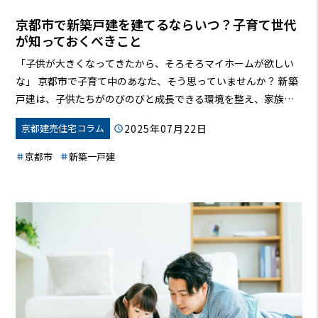
京都市で新築戸建を建てるならいつ？子育て世代
が知っておくべきこと
「子供が大きくなってきたから、そろそろマイホームが欲しい
な」 京都市で子育て中のあなた、そう思っていませんか？
新築
戸建は、子供たちがのびのびと成長できる環境を整え、家族の
思い出を育む場所となります。しかし、
「いつ建てるのがベス
2025年07月22日
京都建売住宅コラム
トなの？」「住宅ローンは？」「京都市って子育てしやす
い？」
など、様々な疑問や不安があるはずです。
この記事で
京都市
新築一戸建
は、京都市で新築戸建を検討している子育て世代に向けて、マ
イホーム購入のメリット・デメリット、最適な時期、資金計
画、子育てしやすい地域情報など、役立つ情報を詳しく解説し
ます。この記事を読めば、あなたも安心してマイホーム購入へ
の第一歩を踏み出せるはずです。