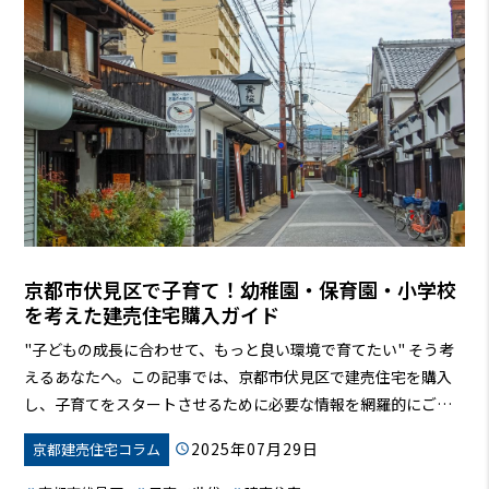
京都市伏見区で子育て！幼稚園・保育園・小学校
を考えた建売住宅購入ガイド
"子どもの成長に合わせて、もっと良い環境で育てたい"
そう考
えるあなたへ。この記事では、京都市伏見区で建売住宅を購入
し、子育てをスタートさせるために必要な情報を網羅的にご紹
介します。幼稚園・保育園・小学校の情報から、価格相場、住
2025年07月29日
京都建売住宅コラム
宅ローン、子育て支援制度まで、後悔しないための情報を徹底
解説。この記事を読めば、あなたもきっと、理想の住まいを見