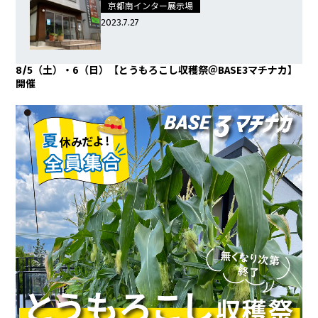
京都南インター展示場
2023.7.27
8/5（土）・6（日）【とうもろこし収穫祭＠BASE3マチナカ】
開催