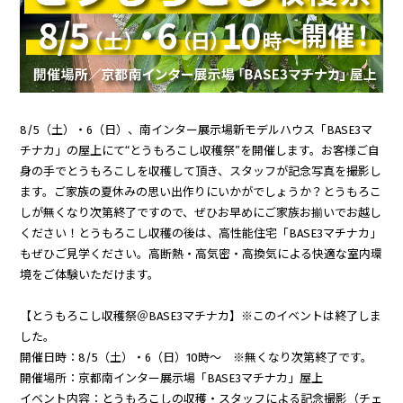
8/5（土）・6（日）、南インター展示場新モデルハウス「BASE3マ
チナカ」の屋上にて“とうもろこし収穫祭”を開催します。お客様ご自
身の手でとうもろこしを収穫して頂き、スタッフが記念写真を撮影し
ます。ご家族の夏休みの思い出作りにいかがでしょうか？とうもろこ
しが無くなり次第終了ですので、ぜひお早めにご家族お揃いでお越し
ください！とうもろこし収穫の後は、高性能住宅「BASE3マチナカ」
もぜひご見学ください。高断熱・高気密・高換気による快適な室内環
境をご体験いただけます。
【とうもろこし収穫祭＠BASE3マチナカ】※このイベントは終了しま
した。
開催日時：8/5（土）・6（日）10時～ ※無くなり次第終了です。
開催場所：京都南インター展示場「BASE3マチナカ」屋上
イベント内容：とうもろこしの収穫・スタッフによる記念撮影（チェ