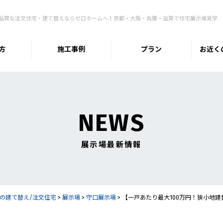
品質な注文住宅・建て替えならゼロホームへ | 京都・大阪・兵庫・滋賀で住宅展示場見学
方
施工事例
プラン
お近く
NEWS
展示場最新情報
の建て替え/注文住宅
>
展示場
>
守口展示場
>
【一戸あたり最大100万円！狭小地