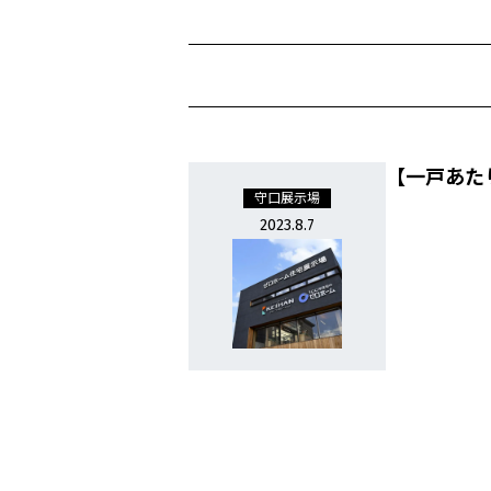
【一戸あた
守口展示場
2023.8.7