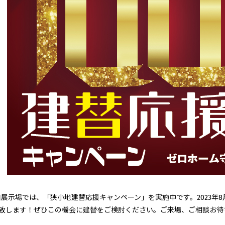
展示場では、「狭小地建替応援キャンペーン」を実施中です。2023年
額致します！ぜひこの機会に建替をご検討ください。ご来場、ご相談お待