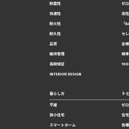
耐震性
ゼロ
快適性
高性
耐火性
「B
耐久性
セレ
品質
全棟
維持管理
標準
長期保証
10
INTERIOR DESIGN
ト
暮らし方
平屋
ゼロ
狭小住宅
住宅
スマートホーム
各種