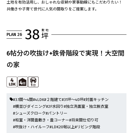
土地を有効活用し、おしゃれな収納や家事動線にもこだわりたい！
共働きや子育て世代に人気の間取りをご提案します。
38
敷 地
PLAN 26
坪
6帖分の吹抜け+鉄骨階段で実現！大空間
の家
#3.1間～4間
#4LDK
#２階建て
#31坪～40坪
#対面キッチン
#横並びダイニング
#2F水回り
#独立洗面室・独立脱衣室
#シューズクローク
#パントリー
#和室・洋間畳敷き・畳コーナー
#将来間仕切り可
#吹抜け・ハイルーフ
#LDK20帖以上
#リビング階段