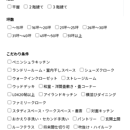
平屋
２階建て
３階建て
坪数
～15坪
16坪～20坪
21坪～25坪
26坪～30坪
31坪～40坪
41坪～50坪
51坪以上
こだわり条件
ペニンシュラキッチン
ランドリールーム・室内干しスペース
シューズクローク
ウォークインクローゼット
ストレージルーム
ウッドデッキ
和室・洋間畳敷き・畳コーナー
LDK20帖以上
アイランドキッチン
横並びダイニング
ファミリークローク
スタディスペース・ワークスペース・書斎
対面キッチン
おかえり手洗い・セカンド手洗い
パントリー
玄関土間
ルーフテラス
将来間仕切り可
吹抜け・ハイルーフ