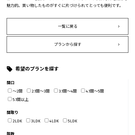
魅力的。買い物したものがすぐに片づけられてとっても便利です。
一覧に戻る
プランから探す
希望のプランを探す
間口
～2間
2.1間～3間
3.1間～4間
4.1間～5間
5.1間以上
間取り
2LDK
3LDK
4LDK
5LDK
階数