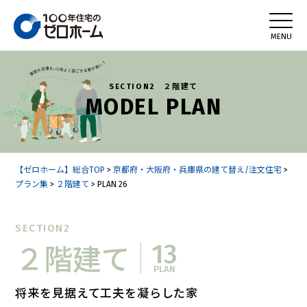
SECTION2 ２階建て
MODEL PLAN
【ゼロホーム】総合TOP
>
京都府・大阪府・兵庫県の建て替え/注文住宅
>
プラン集
>
２階建て
>
PLAN 26
SECTION2
13
２階建て
PLAN
将来を見据えて工夫を凝らした家