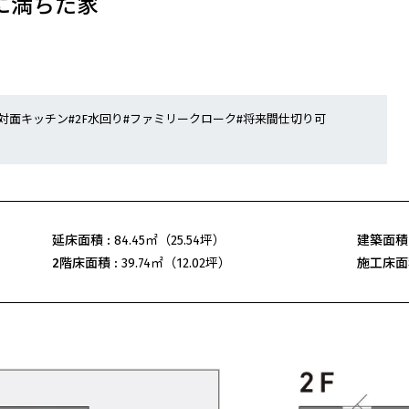
に満ちた家
#対面キッチン
#2F水回り
#ファミリークローク
#将来間仕切り可
延床面積 :
84.45㎡（25.54坪）
建築面積 
2階床面積 :
39.74㎡（12.02坪）
施工床面積