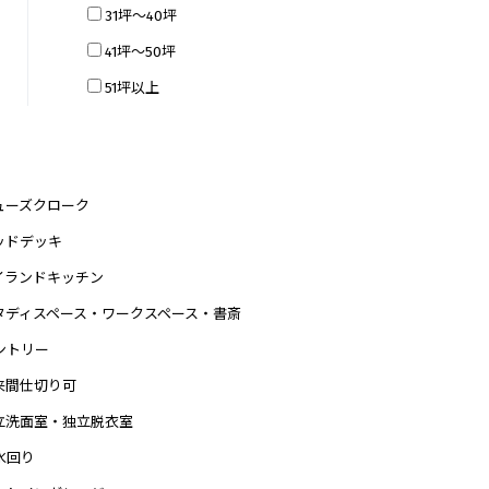
31坪～40坪
41坪～50坪
51坪以上
ューズクローク
ッドデッキ
イランドキッチン
タディスペース・ワークスペース・書斎
ントリー
来間仕切り可
立洗面室・独立脱衣室
F水回り