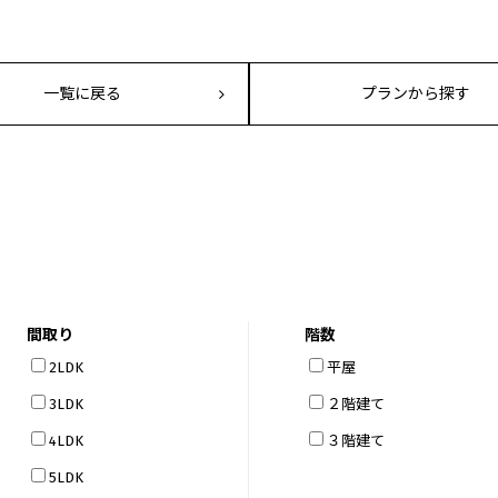
一覧に戻る
プランから探す
間取り
階数
2LDK
平屋
3LDK
２階建て
4LDK
３階建て
5LDK