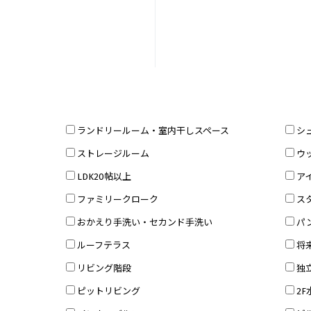
ランドリールーム・室内干しスペース
シ
ストレージルーム
ウ
LDK20帖以上
ア
ファミリークローク
ス
おかえり手洗い・セカンド手洗い
パ
ルーフテラス
将
リビング階段
独
ピットリビング
2