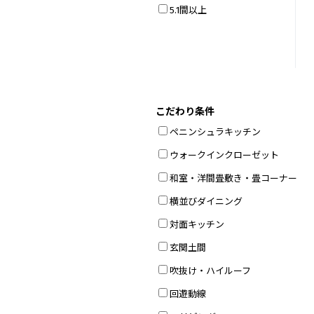
5.1間以上
こだわり条件
ペニンシュラキッチン
ウォークインクローゼット
和室・洋間畳敷き・畳コーナー
横並びダイニング
対面キッチン
玄関土間
吹抜け・ハイルーフ
回遊動線