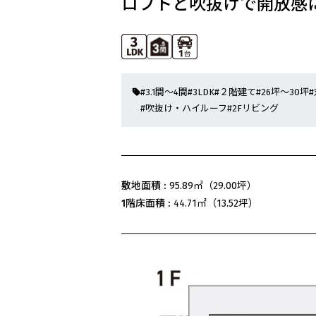
ロフトと吹抜けで開放感
#3.1間～4間
#3LDK
#２階建て
#26坪～30坪
#吹抜け・ハイルーフ
#2Fリビング
敷地面積 :
95.89㎡（29.00坪）
1階床面積 :
44.71㎡（13.52坪）