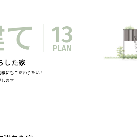
建て
13
PLAN
らした家
動線にもこだわりたい！
案します。