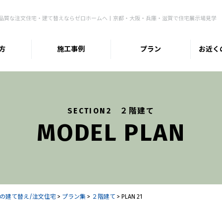
品質な注文住宅・建て替えならゼロホームへ | 京都・大阪・兵庫・滋賀で住宅展示場見学
方
施工事例
プラン
お近く
SECTION2 ２階建て
MODEL PLAN
の建て替え/注文住宅
>
プラン集
>
２階建て
>
PLAN 21