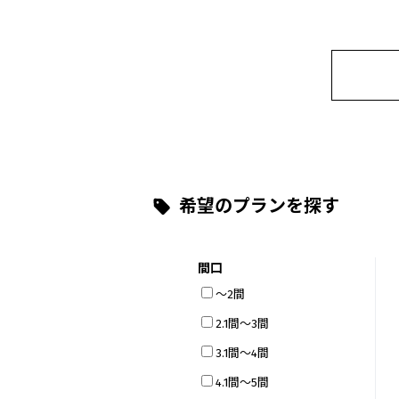
希望のプランを探す
間口
～2間
2.1間～3間
3.1間～4間
4.1間～5間