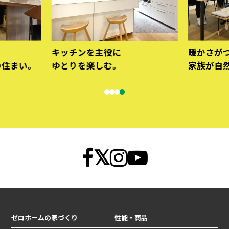
。
キッチンを主役に
暖かさが
の住まい。
ゆとりを楽しむ。
家族が自
ゼロホームの家づくり
性能・商品