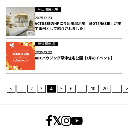
今出川展示場
2025.12.23
ACTUS様のHPに今出川展示場「MOTENASIE」が施
工事例として紹介されました！
草津展示場
2025.12.22
ABCハウジング草津住宅公園【1月のイベント】
<
...
2
3
4
5
6
...
10
20
...