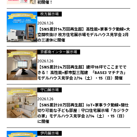
初開催！
枚方展示場
2026.1.26
【SNS累計14万回再生超】高性能×家事ラク動線×大
空間吹抜け 枚方住宅展示場モデルハウス見学会 2月
の三連休に開催
京都南インター展示場
2026.1.26
【SNS累計24万回再生超】建坪18坪でここまでで
きる！ 高性能×都市型三階建 「BASE3 マチナカ」
モデルハウス見学会 2/14（土）・15（日）開催
守口展示場
2026.1.26
【SNS累計20万回再生超】IoT×家事ラク動線×間仕
切り可能な子ども部屋｜守口住宅展示場「カジラク
の家」モデルハウス見学会 2/14（土）・15（日）
に開催
伊丹展示場