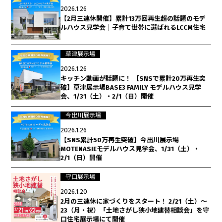
2026.1.26
【2月三連休開催】累計13万回再生超の話題のモデ
ルハウス見学会｜子育て世帯に選ばれるLCCM住宅
草津展示場
2026.1.26
キッチン動画が話題に！ 【SNSで累計20万再生突
破】草津展示場BASE3 FAMILY モデルハウス見学
会、1/31（土）・2/1（日）開催
今出川展示場
2026.1.26
【SNS累計50万再生突破】今出川展示場
MOTENASIEモデルハウス見学会、1/31（土）・
2/1（日）開催
守口展示場
2026.1.20
2月の三連休に家づくりをスタート！ 2/21（土）～
23（月・祝）「土地さがし狭小地建替相談会」を守
口住宅展示場にて開催