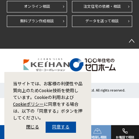
オンライン相談
注文住宅の依頼・相談
無料プラン作成相談
データを送って相談
当サイトでは、お客様の利便性や品
質向上のためCookie技術を使用し
Copyright © 1998-2026 ZERO CORPORATION Co.,Ltd. All rights reserved.
ています。Cookieの利用および
Cookieポリシー
に同意をする場合
は、以下の「同意する」ボタンを押
してください。
閉じる
同意する
ご来場予約
カタログ請求
オンライン相談
土地探し相談
お電話で相談