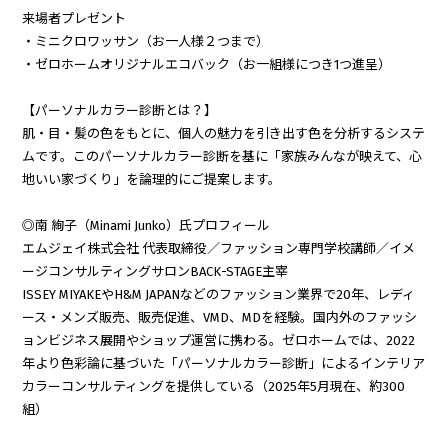
来場者プレゼント
・ミニクロワッサン（お一人様２つまで）
・ゼロホームオリジナルエコバック（お一組様につき1つ進呈）
【パーソナルカラー診断とは？】
肌・目・髪の色をもとに、個人の魅力を引き出す色を分析するシステ
ムです。このパーソナルカラー診断を基に「家族みんなが映えて、心
地いい家づくり」を論理的にご提案します。
◎南 絢子（Minami Junko）氏プロフィール
エムジェイ株式会社 代表取締役／ファッション専門学校講師／イメ
ージコンサルティングサロンBACK-STAGE主宰
ISSEY MIYAKEやH&M JAPANなどのファッション業界で20年、レディ
ース・メンズ販売、販売促進、VMD、MDを経験。国内外のファッシ
ョンビジネス展開やショップ運営に携わる。ゼロホームでは、2022
年より色彩論に基づいた「パーソナルカラー診断」によるインテリア
カラーコンサルティングを提供している（2025年5月現在、約300
組）