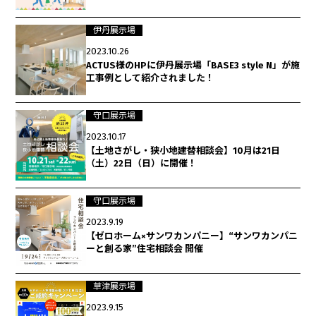
伊丹展示場
2023.10.26
ACTUS様のHPに伊丹展示場「BASE3 style N」が施
工事例として紹介されました！
守口展示場
2023.10.17
【土地さがし・狭小地建替相談会】10月は21日
（土）22日（日）に開催！
守口展示場
2023.9.19
【ゼロホーム×サンワカンパニー】“サンワカンパニ
ーと創る家”住宅相談会 開催
草津展示場
2023.9.15