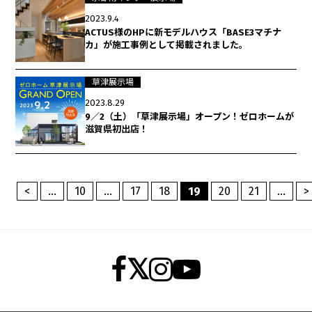
2023.9.4
ACTUS様のHPに新モデルハウス「BASE3マチナ
カ」が施工事例として掲載されました。
草津展示場
2023.8.29
9／2（土）「草津展示場」オープン！ゼロホームが
滋賀県初出店！
<
...
10
...
17
18
19
20
21
...
>