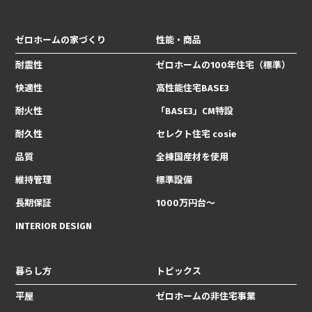
ゼロホームの家づくり
性能・商品
耐震性
ゼロホームの100年住宅（標準）
快適性
高性能住宅BASE3
耐火性
「BASE3」CM特設
耐久性
セレクト住宅 cosie
品質
全棟国産材を使用
維持管理
標準設備
長期保証
1000万円台〜
INTERIOR DESIGN
暮らし方
トピックス
平屋
ゼロホームの非住宅事業