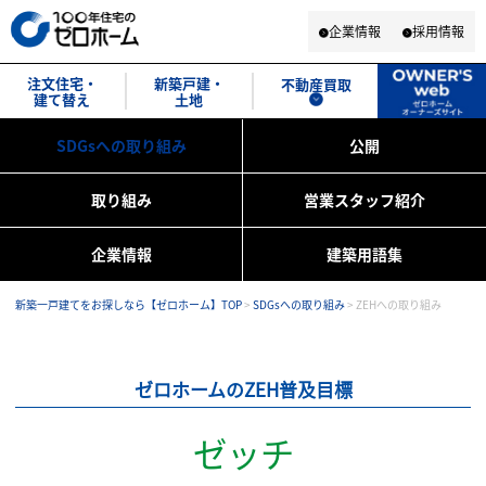
企業情報
採用情報
注文住宅・
新築戸建・
不動産買取
建て替え
土地
SDGsへの取り組み
公開
取り組み
営業スタッフ紹介
企業情報
建築用語集
新築一戸建てをお探しなら【ゼロホーム】TOP
>
SDGsへの取り組み
>
ZEHへの取り組み
ゼロホームのZEH普及目標
ゼッチ