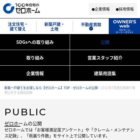
企業情報
採用情報
注文住宅・
新築戸建・
不動産買取
建て替え
土地
SDGsへの取り組み
公開
取り組み
営業スタッフ紹介
企業情報
建築用語集
新築一戸建てをお探しなら【ゼロホーム】TOP
>
ゼロホームの公開
>
2011年7月発生雨漏り事
例に対する検証記録
PUBLIC
ゼロホームの公開
ゼロホームでは「お客様満足度アンケート」や「クレーム・メンテナン
ス記録」、
「雨漏り件数」をサイト上で公開しています。