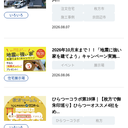
注文住宅
枚方市
いろいろ
施工事例
京田辺市
2026.08.07
2026年10月末まで！！「地震に強い
家を建てよう」キャンペーン実施...
イベント
展示場
2026.08.06
住宅展示場
ひらつーコラボ第19弾｜【枚方で御
朱印巡り】ひらつーオススメ4社を
め...
ひらつーコラボ
枚方
いろいろ