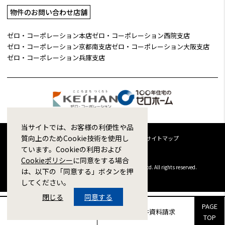
物件のお問い合わせ店舗
ゼロ・コーポレーション本店
ゼロ・コーポレーション西院支店
ゼロ・コーポレーション京都南支店
ゼロ・コーポレーション大阪支店
ゼロ・コーポレーション兵庫支店
当サイトでは、お客様の利便性や品
質向上のためCookie技術を使用し
企業情報
採用情報
プライバシーポリシー
サイトマップ
ています。Cookieの利用および
Cookieポリシー
に同意をする場合
Copyright © 1998-2026 ZERO CORPORATION Co.,Ltd. All rights reserved.
は、以下の「同意する」ボタンを押
してください。
閉じる
同意する
PAGE
販売物件来場予約
販売物件資料請求
TOP