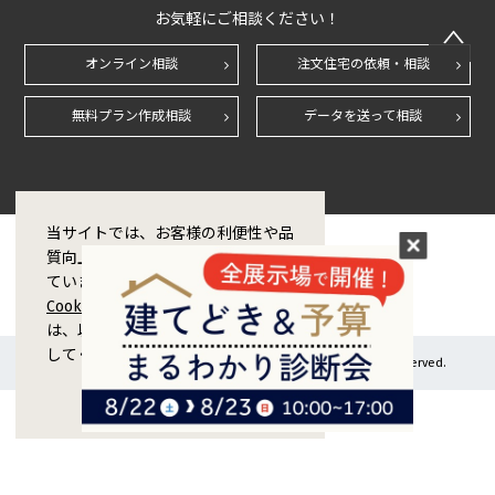
お気軽にご相談ください！
オンライン相談
注文住宅の依頼・相談
無料プラン作成相談
データを送って相談
当サイトでは、お客様の利便性や品
質向上のためCookie技術を使用し
ています。Cookieの利用および
Cookieポリシー
に同意をする場合
は、以下の「同意する」ボタンを押
してください。
Copyright © 1998-2026 ZERO CORPORATION Co.,Ltd. All rights reserved.
閉じる
同意する