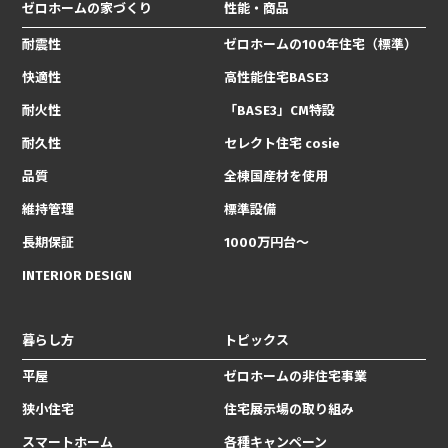
ゼロホームの家づくり
性能・商品
耐震性
ゼロホームの100年住宅（標準）
快適性
高性能住宅BASE3
耐火性
「BASE3」CM特設
耐久性
セレクト住宅 cosie
品質
全棟国産材を使用
維持管理
標準設備
長期保証
1000万円台〜
INTERIOR DESIGN
暮らし方
トピックス
平屋
ゼロホームの非住宅事業
狭小住宅
住宅展示場の取り組み
スマートホーム
各種キャンペーン