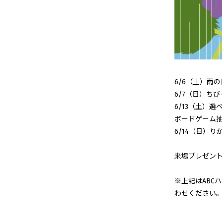
6/6（土）雨
6/7（日）ち
6/13（土）
ボードゲーム抽
6/14（日）
来場プレゼン
※上記はABC
わせください