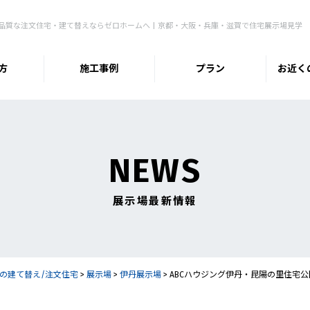
品質な注文住宅・建て替えならゼロホームへ | 京都・大阪・兵庫・滋賀で住宅展示場見学
方
施工事例
プラン
お近く
NEWS
展示場最新情報
の建て替え/注文住宅
>
展示場
>
伊丹展示場
>
ABCハウジング伊丹・昆陽の里住宅