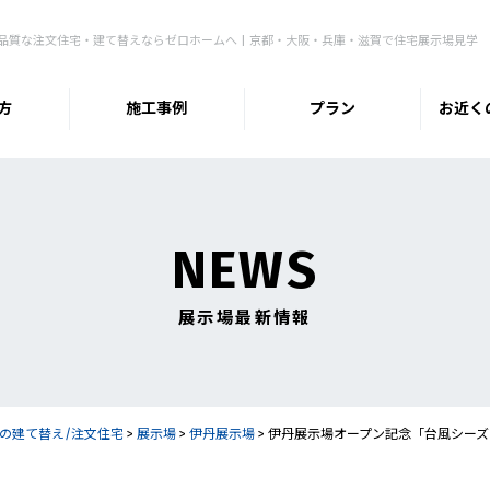
品質な注文住宅・建て替えならゼロホームへ | 京都・大阪・兵庫・滋賀で住宅展示場見学
方
施工事例
プラン
お近く
NEWS
展示場最新情報
の建て替え/注文住宅
>
展示場
>
伊丹展示場
>
伊丹展示場オープン記念「台風シーズ