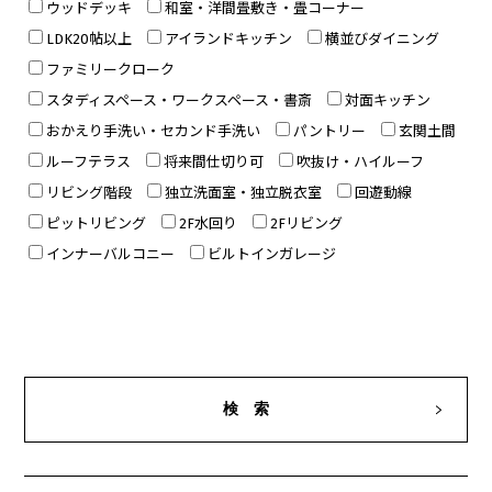
ウッドデッキ
和室・洋間畳敷き・畳コーナー
LDK20帖以上
アイランドキッチン
横並びダイニング
ファミリークローク
スタディスペース・ワークスペース・書斎
対面キッチン
おかえり手洗い・セカンド手洗い
パントリー
玄関土間
ルーフテラス
将来間仕切り可
吹抜け・ハイルーフ
リビング階段
独立洗面室・独立脱衣室
回遊動線
ピットリビング
2F水回り
2Fリビング
インナーバルコニー
ビルトインガレージ