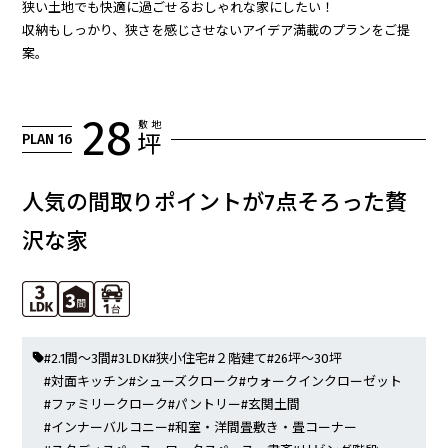
狭い土地でも快適に過ごせるおしゃれな家にしたい！
収納もしっかり、狭さを感じさせないアイデア満載のプランをご提
案。
28
敷 地
PLAN 16
坪
人気の間取りポイントが7点そろった贅
沢な家
#2.1間～3間
#3LDK
#狭小住宅
#２階建て
#26坪～30坪
#対面キッチン
#シューズクローク
#ウォークインクローゼット
#ファミリークローク
#パントリー
#玄関土間
#インナーバルコニー
#和室・洋間畳敷き・畳コーナー