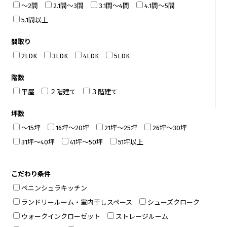
～2間
2.1間～3間
3.1間～4間
4.1間～5間
5.1間以上
間取り
2LDK
3LDK
4LDK
5LDK
階数
平屋
２階建て
３階建て
坪数
～15坪
16坪～20坪
21坪～25坪
26坪～30坪
31坪～40坪
41坪～50坪
51坪以上
こだわり条件
ペニンシュラキッチン
ランドリールーム・室内干しスペース
シューズクローク
ウォークインクローゼット
ストレージルーム