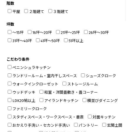
階数
平屋
２階建て
３階建て
坪数
～15坪
16坪～20坪
21坪～25坪
26坪～30坪
31坪～40坪
41坪～50坪
51坪以上
こだわり条件
ペニンシュラキッチン
ランドリールーム・室内干しスペース
シューズクローク
ウォークインクローゼット
ストレージルーム
ウッドデッキ
和室・洋間畳敷き・畳コーナー
LDK20帖以上
アイランドキッチン
横並びダイニング
ファミリークローク
スタディスペース・ワークスペース・書斎
対面キッチン
おかえり手洗い・セカンド手洗い
パントリー
玄関土間