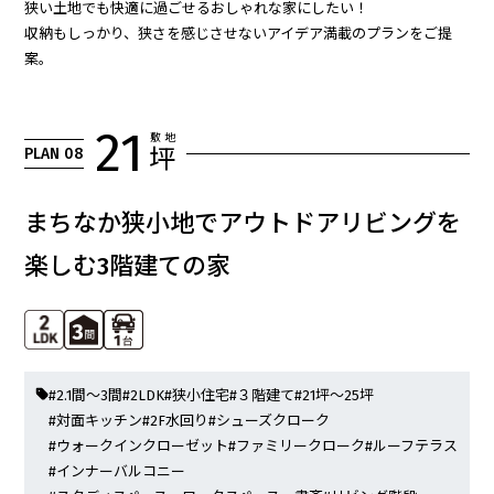
狭い土地でも快適に過ごせるおしゃれな家にしたい！
収納もしっかり、狭さを感じさせないアイデア満載のプランをご提
案。
21
敷 地
PLAN 08
坪
まちなか狭小地でアウトドアリビングを
楽しむ3階建ての家
#2.1間～3間
#2LDK
#狭小住宅
#３階建て
#21坪～25坪
#対面キッチン
#2F水回り
#シューズクローク
#ウォークインクローゼット
#ファミリークローク
#ルーフテラス
#インナーバルコニー