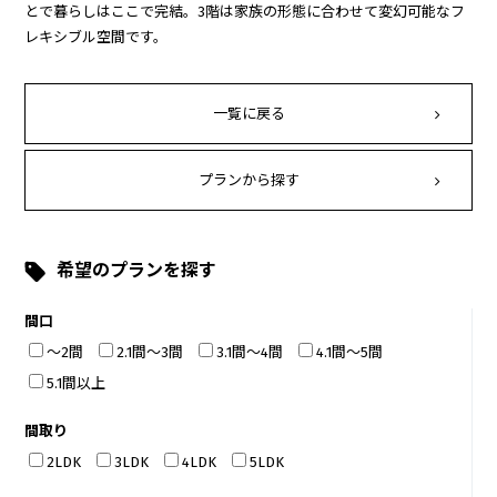
とで暮らしはここで完結。3階は家族の形態に合わせて変幻可能なフ
レキシブル空間です。
一覧に戻る
プランから探す
希望のプランを探す
間口
～2間
2.1間～3間
3.1間～4間
4.1間～5間
5.1間以上
間取り
2LDK
3LDK
4LDK
5LDK