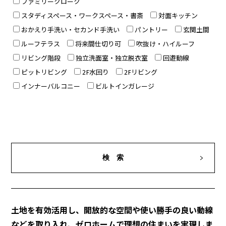
ファミリークローク
スタディスペース・ワークスペース・書斎
対面キッチン
おかえり手洗い・セカンド手洗い
パントリー
玄関土間
ルーフテラス
将来間仕切り可
吹抜け・ハイルーフ
リビング階段
独立洗面室・独立脱衣室
回遊動線
ピットリビング
2F水回り
2Fリビング
インナーバルコニー
ビルトインガレージ
土地を有効活用し、開放的な空間や使い勝手の良い動線
などを取り入れ、ゼロホームで理想の住まいを実現しま