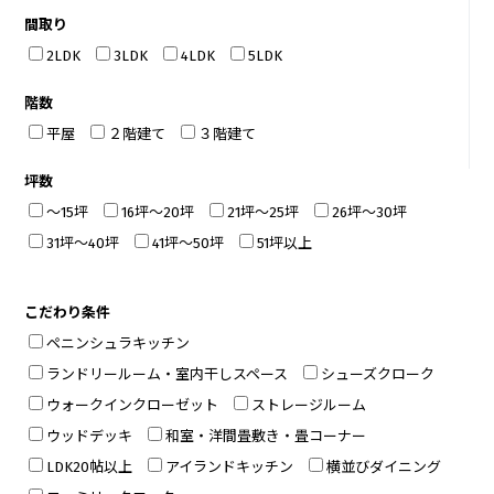
間取り
2LDK
3LDK
4LDK
5LDK
階数
平屋
２階建て
３階建て
坪数
～15坪
16坪～20坪
21坪～25坪
26坪～30坪
31坪～40坪
41坪～50坪
51坪以上
こだわり条件
ペニンシュラキッチン
ランドリールーム・室内干しスペース
シューズクローク
ウォークインクローゼット
ストレージルーム
ウッドデッキ
和室・洋間畳敷き・畳コーナー
LDK20帖以上
アイランドキッチン
横並びダイニング