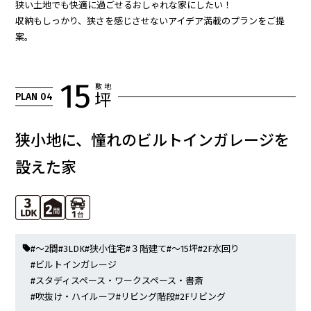
狭い土地でも快適に過ごせるおしゃれな家にしたい！
収納もしっかり、狭さを感じさせないアイデア満載のプランをご提
案。
15
敷 地
PLAN 04
坪
狭小地に、憧れのビルトインガレージを
設えた家
#～2間
#3LDK
#狭小住宅
#３階建て
#～15坪
#2F水回り
#ビルトインガレージ
#スタディスペース・ワークスペース・書斎
#吹抜け・ハイルーフ
#リビング階段
#2Fリビング