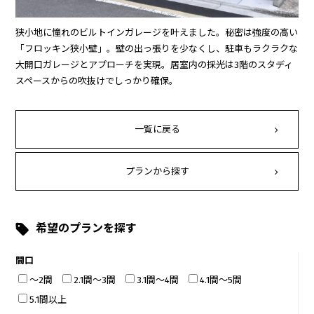
狭小地に憧れのビルトインガレージを叶えました。秘密は強度の高い
「フロッキン狭小壁」。壁の出っ張りを少なくし、駐車もラクラクな
大開口ガレージとアプローチを実現。居室内の採光は3階のスタディ
スペースからの吹抜けでしっかり確保。
一覧に戻る
プランから探す
希望のプランを探す
間口
～2間
2.1間～3間
3.1間～4間
4.1間～5間
5.1間以上