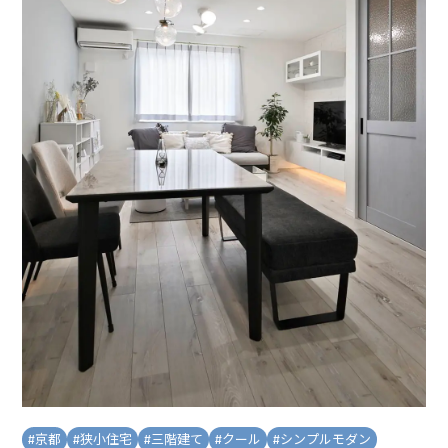
#
京都
#
狭小住宅
#
三階建て
#
クール
#
シンプルモダン