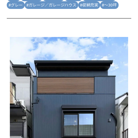
#
グレー
#
ガレージ／ガレージハウス
#
収納充実
#
～30坪