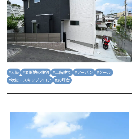
#
大阪
#
変形地の住宅
#
二階建て
#
アーバン
#
クール
#
吹抜・スキップフロア
#
30坪台