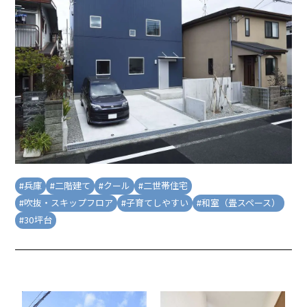
#
兵庫
#
二階建て
#
クール
#
二世帯住宅
#
吹抜・スキップフロア
#
子育てしやすい
#
和室（畳スペース）
#
30坪台