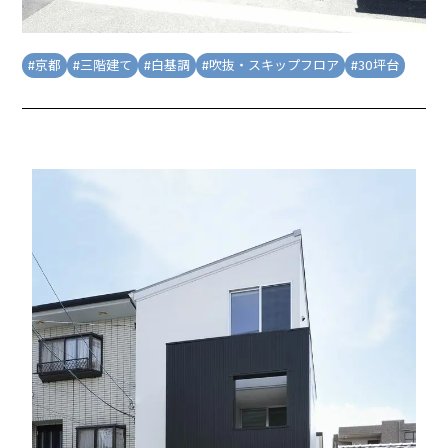
#
京都
#
三階建て
#
白基調
#
吹抜・スキップフロア
#
30坪台