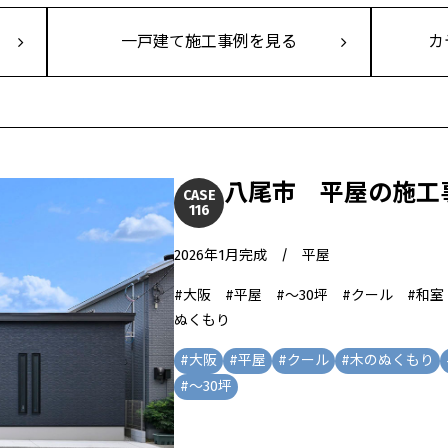
一戸建て施工事例を見る
カ
八尾市 平屋の施工
CASE
116
2026年1月完成 / 平屋
#大阪 #平屋 #～30坪 #クール #和
ぬくもり
#
大阪
#
平屋
#
クール
#
木のぬくもり
#
～30坪