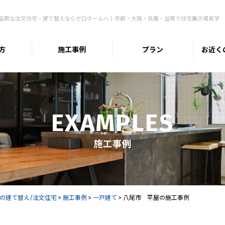
品質な注文住宅・建て替えならゼロホームへ | 京都・大阪・兵庫・滋賀で住宅展示場見学
方
施工事例
プラン
お近く
EXAMPLES
施工事例
の建て替え/注文住宅
>
施工事例
>
一戸建て
>
八尾市 平屋の施工事例