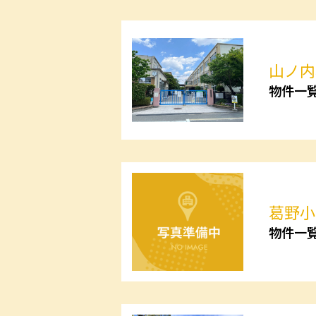
山ノ内
物件一
葛野小
物件一