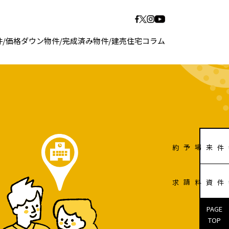
件
/
価格ダウン物件
/
完成済み物件
/
建売住宅コラム
販売物件来場予約
販売物件資料請求
PAGE
TOP