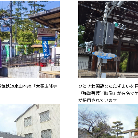
電気鉄道嵐山本線「太秦広隆寺
ひときわ閑静なたたずまいを
『弥勒菩薩半跏像』が有名で
が採用されています。