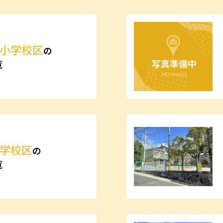
小学校区
の
覧
学校区
の
覧