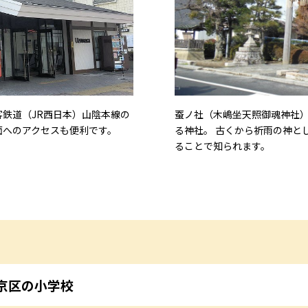
鉄道（JR西日本）山陰本線の
蚕ノ社（木嶋坐天照御魂神社
面へのアクセスも便利です。
る神社。 古くから祈雨の神と
ることで知られます。
京区の小学校