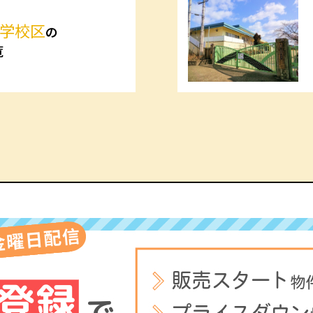
学校区
の
覧