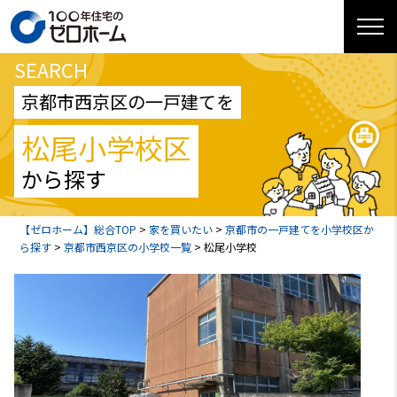
SEARCH
京都市西京区の一戸建てを
松尾小学校区
から探す
【ゼロホーム】総合TOP
>
家を買いたい
>
京都市の一戸建てを小学校区か
ら探す
>
京都市西京区の小学校一覧
>
松尾小学校