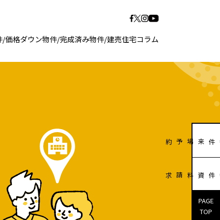
件
/
価格ダウン物件
/
完成済み物件
/
建売住宅コラム
販売物件来場予約
販売物件資料請求
PAGE
TOP